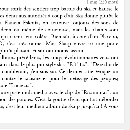
1 min
(
230
mots)
our sortir des sentiers trop battus du ska et hausse le
 les dents aux autorités à coup d'air Ska donne plutôt le
 Planeta Eskoria, on retrouve toujours des sons de
cordeon ou même de cornemuse, mais les chants sont
qui crient leur colère. Bien sûr, à coté d'un Placebo,
AD, c'est très calme. Mais Ska-p ouvre ici une porte
plutôt plaisant et surtout moins lassant.
 albums précédents, les cinqs révolutionnaires vous ont
x dans le plus pur style ska. "E.T.T.s", "Derecho de
combleront, j'en suis sur. Ce dernier titre évoque un
e contre le racisme et pour le metissage des peuples;
ore "Lucrecia".
, une piste multimedia avec le clip de "Paramilitar", un
ion des paroles. C'est la goutte d'eau qui fait déborder
e, c'est leur meilleur album de ska-p jusqu'ici ! A vous