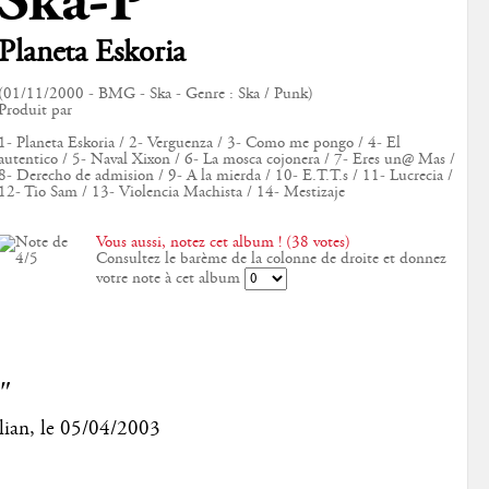
Ska-P
Planeta Eskoria
(01/11/2000 - BMG - Ska - Genre : Ska / Punk)
Produit par
1- Planeta Eskoria / 2- Verguenza / 3- Como me pongo / 4- El
autentico / 5- Naval Xixon / 6- La mosca cojonera / 7- Eres un@ Mas /
8- Derecho de admision / 9- A la mierda / 10- E.T.T.s / 11- Lucrecia /
12- Tio Sam / 13- Violencia Machista / 14- Mestizaje
Vous aussi, notez cet album ! (38 votes)
Consultez le barème de la colonne de droite et donnez
votre note à cet album
"
lian
, le
05/04/2003