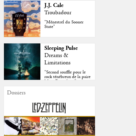
J.J. Cale
Troubadour
"Ménestrel du Sooner
State"
Sleeping Pulse
Dreams &
Limitations
"Second souffle pour le
rock ténébreux de la paire
Moss-Fazendeiro"
Dossiers