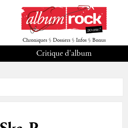
Chroniques
§
Dossiers
§
Infos
§
Bonus
Critique d'album