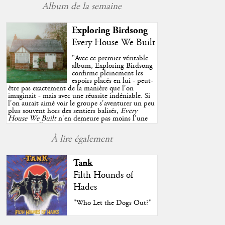
Album de la semaine
Exploring Birdsong
Every House We Built
"
Avec ce premier véritable
album, Exploring Birdsong
confirme pleinement les
espoirs placés en lui - peut-
être pas exactement de la manière que l'on
imaginait - mais avec une réussite indéniable. Si
l'on aurait aimé voir le groupe s'aventurer un peu
plus souvent hors des sentiers balisés,
Every
House We Built
n'en demeure pas moins l'une
des très belles surprises de cette année, porté par
plusieurs morceaux qui trouveront sans difficulté
À lire également
une place de choix dans vos playlists estivales.
"
Tank
Filth Hounds of
Hades
"Who Let the Dogs Out?"