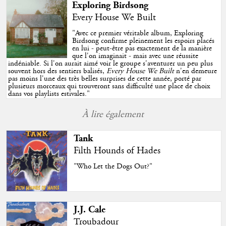
Exploring Birdsong
Every House We Built
"
Avec ce premier véritable album, Exploring
Birdsong confirme pleinement les espoirs placés
en lui - peut-être pas exactement de la manière
que l'on imaginait - mais avec une réussite
indéniable. Si l'on aurait aimé voir le groupe s'aventurer un peu plus
souvent hors des sentiers balisés,
Every House We Built
n'en demeure
pas moins l'une des très belles surprises de cette année, porté par
plusieurs morceaux qui trouveront sans difficulté une place de choix
dans vos playlists estivales.
"
À lire également
Tank
Filth Hounds of Hades
"Who Let the Dogs Out?"
J.J. Cale
Troubadour