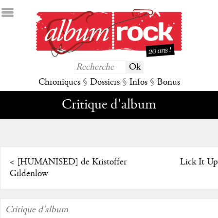
Chroniques
§
Dossiers
§
Infos
§
Bonus
Critique d'album
<
[HUMANISED] de Kristoffer
Lick It Up
Gildenlöw
Critique d'album