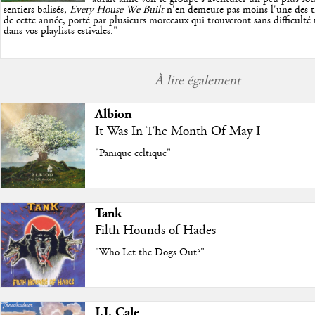
sentiers balisés,
Every House We Built
n'en demeure pas moins l'une des trè
de cette année, porté par plusieurs morceaux qui trouveront sans difficulté
dans vos playlists estivales.
"
À lire également
Albion
It Was In The Month Of May I
"Panique celtique"
Tank
Filth Hounds of Hades
"Who Let the Dogs Out?"
J.J. Cale