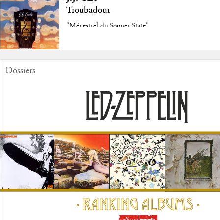
Troubadour
"Ménestrel du Sooner State"
Dossiers