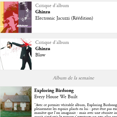
Critique d'album
Ghinzu
Electronic Jacuzzi (Réédition)
Critique d'album
Ghinzu
Blow
Album de la semaine
Exploring Birdsong
Every House We Built
"
Avec ce premier véritable album, Exploring Birdson
pleinement les espoirs placés en lui - peut-être pas e
manière que l'on imaginait - mais avec une réussite in
aurait aimé voir le groupe s'aventurer un peu plus so