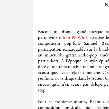
Ni
Encore un disque glané presque au
patronyme d'
Iron & Wine
, derrière l
compositeur pop-folk Samuel Bea
participation remarquable sur la band
au milieu du gratin indie-pop amé
particulier). A l'époque, le style épu
doté d'une remarquable mélodie magni
acoustique, avait déjà fait mouche. C'e
j'enfournais le disque dans le lecteur 
encore qu'il n'en serait pas délogé 
stop.
Pour ce troisième album, Beam a ch
composition musicale, non seul