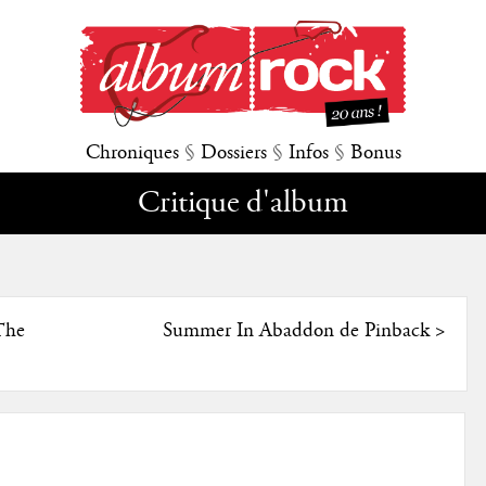
Chroniques
§
Dossiers
§
Infos
§
Bonus
Critique d'album
The
Summer In Abaddon de Pinback
>