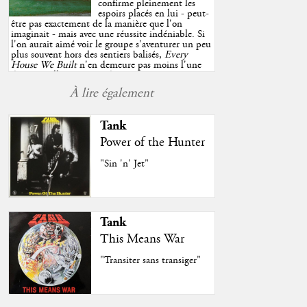
confirme pleinement les
espoirs placés en lui - peut-
être pas exactement de la manière que l'on
imaginait - mais avec une réussite indéniable. Si
l'on aurait aimé voir le groupe s'aventurer un peu
plus souvent hors des sentiers balisés,
Every
House We Built
n'en demeure pas moins l'une
des très belles surprises de cette année, porté par
plusieurs morceaux qui trouveront sans difficulté
À lire également
une place de choix dans vos playlists estivales.
"
Tank
Power of the Hunter
"Sin 'n' Jet"
Tank
This Means War
"Transiter sans transiger"