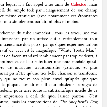
ur lequel il a fait appel à ses amis de
Calexico
, mais
delà du simple folk par l'élargissement de son champ
ry et même ethniques (avec notamment ces étonnantes
m tout simplement parfait, ni plus ni moins.
recherche du tube immédiat : tous les titres, une fois
uintessence par un artiste qui a véritablement tout
anscendance doit passer par quelques expérimentations
tratif de ceci est le magnifique "White Tooth Man",
ués de façon standard sembleraient par trop évidents, à
pprimer et de leur substituer une note modale quasi-
s de musiques traditionnelles (celtique, et plus
aurait pu n'être qu'une très belle chanson se transforme
le, qui ne trouve son plein envol qu'après quelques
 la plupart des titres : il faut plusieurs passages de
cédent, pour tirer toute la substantifique mœlle de ce
 impression a déjà de quoi laisser pantois. C'est
bums, mais les compositions de
The Shepherd's Dog