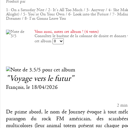
Produit par
1- On a Saturday Nite / 2- It's All Too Much / 3- Anyway / 4- She Mak
Alright) / 5- You're On Your Own / 6- Look into the Future / 7- Midn
Dreamer / 8- I'm Gonna Leave You
Vous aussi, notez cet album ! (4 votes)
Consultez le barème de la colonne de droite et donnez 
cet album
"Voyage vers le futur"
François
, le
18/04/2026
2 min
De prime abord, le nom de Journey évoque à tout mé
parangon du rock FM américain, des scarabées
multicolores (leur animal totem présent sur chaque poc