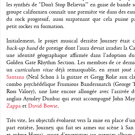
les synthés de "Don’t Stop Believin’" en guise de bande s
groupe californien connaît une première vie dans des ea
du rock progressif, aussi surprenant que cela puisse p
petit rocker en formation.
Initialement, le projet musical derrière Journey était 
back-up band
de prestige dont l’aura devait irradier la Ca
une identité géographique affirmée dans l’adoption 
Golden Gate Rhythm Section. Les membres de ce dernie
un
curriculum vitae
déjà remarquable, en ayant joué 
Santana
(Neal Schon à la guitare et Gregg Rolie aux cla
combo psychédélique Frumious Bandersnatch (George T
Ross Valory), une liste encore allongée avec l’arrivée 
anglais Aynsley Dunbar qui avait accompagné John May
Zappa
et
David Bowie
.
Très vite, les objectifs évoluent vers la mise en place d’u
part entière, Journey, qui fait ses armes sur scène à San
et même Hawaï, avant d’enregistrer un premier album q