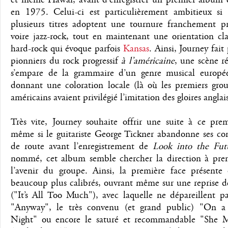
en 1975. Celui-ci est particulièrement ambitieux si
plusieurs titres adoptent une tournure franchement pro
voire jazz-rock, tout en maintenant une orientation cla
hard-rock qui évoque parfois
Kansas
. Ainsi, Journey fait
pionniers du rock progressif
à l’américaine
, une scène r
s’empare de la grammaire d’un genre musical europé
donnant une coloration locale (là où les premiers grou
américains avaient privilégié l’imitation des gloires anglais
Très vite, Journey souhaite offrir une suite à ce prem
même si le guitariste George Tickner abandonne ses c
de route avant l’enregistrement de
Look into the Fut
nommé, cet album semble chercher la direction à pre
l’avenir du groupe. Ainsi, la première face présente d
beaucoup plus calibrés, ouvrant même sur une reprise 
("It’s All Too Much"), avec laquelle ne dépareillent p
"Anyway", le très convenu (et grand public) "On a
Night" ou encore le saturé et recommandable "She