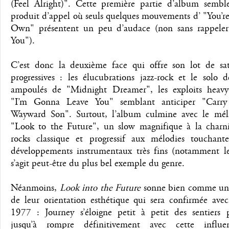
(Feel Alright)". Cette première partie d’album sembl
produit d’appel où seuls quelques mouvements d’ "You’r
Own" présentent un peu d’audace (non sans rappele
You").
C’est donc la deuxième face qui offre son lot de sati
progressives : les élucubrations jazz-rock et le solo d
ampoulés de "Midnight Dreamer", les exploits heavy
"I’m Gonna Leave You" semblant anticiper "Car
Wayward Son". Surtout, l’album culmine avec le mél
"Look to the Future", un slow magnifique à la charni
rocks classique et progressif aux mélodies touchant
développements instrumentaux très fins (notamment le 
s’agit peut-être du plus bel exemple du genre.
Néanmoins,
Look into the Future
sonne bien comme une
de leur orientation esthétique qui sera confirmée ave
1977 : Journey s’éloigne petit à petit des sentiers pr
jusqu’à rompre définitivement avec cette influe