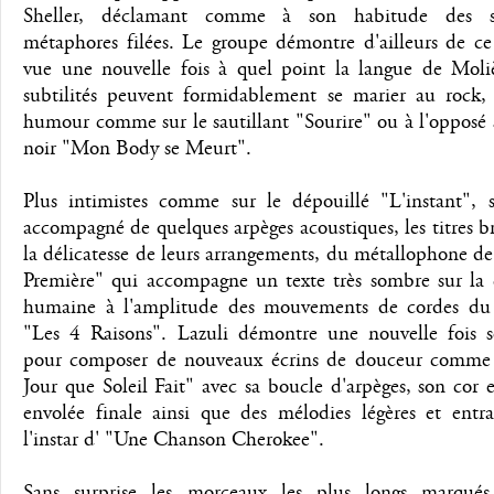
Sheller, déclamant comme à son habitude des s
métaphores filées. Le groupe démontre d'ailleurs de ce
vue une nouvelle fois à quel point la langue de Moliè
subtilités peuvent formidablement se marier au rock,
humour comme sur le sautillant "Sourire" ou à l'opposé s
noir "Mon Body se Meurt".
Plus intimistes comme sur le dépouillé "L'instant", 
accompagné de quelques arpèges acoustiques, les titres br
la délicatesse de leurs arrangements, du métallophone d
Première" qui accompagne un texte très sombre sur la 
humaine à l'amplitude des mouvements de cordes du
"Les 4 Raisons". Lazuli démontre une nouvelle fois s
pour composer de nouveaux écrins de douceur comm
Jour que Soleil Fait" avec sa boucle d'arpèges, son cor e
envolée finale ainsi que des mélodies légères et entra
l'instar d' "Une Chanson Cherokee".
Sans surprise les morceaux les plus longs marqué