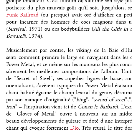
groupe fondateur. C’est l’album où s’affirme son style jus
pochette du plus mauvais goût qu’il soit. Jusqu’alors, s
Funk Railroad
(ou presque) avait osé d’afficher en pet
pour incarner des hommes de cocs magnons dans un
(
Survival
, 1971) ou des bodybuilders (
All the Girls in
Beware!!!
, 1974).
Musicalement par contre, les vikings de la Baie d’H
senti comment prendre le large en naviguant dans les 
Power Metal, et ce même sur les morceaux les plus conci
sûrement les meilleures compositions de l’album. L’int
de "Secret of Steel", ses superbes lignes de basse, so
orientalisant, s’avèrent typiques du Power Metal étatsuni
chant habité égraine le champ lexical du genre, désorm
par son manque d’originalité ("
king
", "
sword of steel
","
iron
" – l’inspiration vient ici de
Conan le Barbare
). L’exc
de "Gloves of Metal" ouvre à nouveau sur un midt
beaux développements de guitare et doté d'une interpré
chant qui évoque fortement
Dio
. Très réussi, le titre d