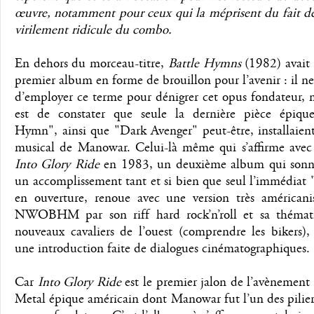
œuvre, notamment pour ceux qui la méprisent du fait de
virilement ridicule du combo.
En dehors du morceau-titre,
Battle Hymns
(1982) avait
premier album en forme de brouillon pour l’avenir : il ne 
d’employer ce terme pour dénigrer cet opus fondateur, 
est de constater que seule la dernière pièce épique
Hymn", ainsi que "Dark Avenger" peut-être, installaient
musical de Manowar. Celui-là même qui s’affirme avec 
Into Glory Ride
en 1983, un deuxième album qui son
un accomplissement tant et si bien que seul l’immédiat
en ouverture, renoue avec une version très américani
NWOBHM par son riff hard rock’n’roll et sa thémat
nouveaux cavaliers de l’ouest (comprendre les bikers),
une introduction faite de dialogues cinématographiques.
Car
Into Glory Ride
est le premier jalon de l’avènement
Metal épique américain dont Manowar fut l’un des pilier