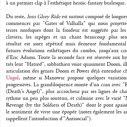
à un premier clip à l’esthétique heroïc-fantasy burlesque.
Du reste,
Into Glory Ride
est surtout composé de longues
commencer par "Gates of Valhalla" qui nous projette
terres nordiques dont la froideur est suggérée par les
claviers, les arpèges et un chant beaucoup plus sen
résultat est assez répétitif mais demeure fondamental
futures évolutions esthétiques du combo, jusqu’aux cri
d’Eric Adams. Toute la seconde face est réservée aux h
très lent "Hatred", sabbathien voire quasiment Doom, il
articulation des genres Doom et Power déjà entendue 
Ungol
, même si Manowar propose quelques variation
progressives. La grandiloquence monte d’un cran avec "
(Death's Angel)", plus accrocheur par ses lignes de ch
rythme un peu plus soutenu, et culmine avec le varié "
Revenge (by the Soldiers of Death)" dont le pont apais
le sentiment de vivre une épopée (notez également les a
rappellent l’introduction d’"Antisocial").