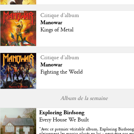
Critique d'album
Manowar
Kings of Metal
Critique d'album
Manowar
Fighting the World
Album de la semaine
Exploring Birdsong
Every House We Built
"
Avec ce premier véritable album, Exploring Birdson
pleinement les espoirs placés en lui - peut-être pas e