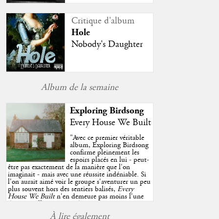
Critique d'album
Hole
Nobody's Daughter
Album de la semaine
Exploring Birdsong
Every House We Built
"
Avec ce premier véritable
album, Exploring Birdsong
confirme pleinement les
espoirs placés en lui - peut-
être pas exactement de la manière que l'on
imaginait - mais avec une réussite indéniable. Si
l'on aurait aimé voir le groupe s'aventurer un peu
plus souvent hors des sentiers balisés,
Every
House We Built
n'en demeure pas moins l'une
des très belles surprises de cette année, porté par
plusieurs morceaux qui trouveront sans difficulté
À lire également
une place de choix dans vos playlists estivales.
"