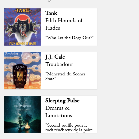
Tank
Filth Hounds of
Hades
"Who Let the Dogs Out?"
J.J. Cale
Troubadour
"Ménestrel du Sooner
State"
Sleeping Pulse
Dreams &
Limitations
"Second souffle pour le
rock ténébreux de la paire
Moss-Fazendeiro"