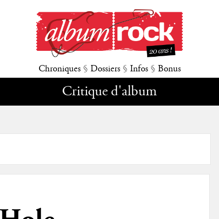
Chroniques
§
Dossiers
§
Infos
§
Bonus
Critique d'album