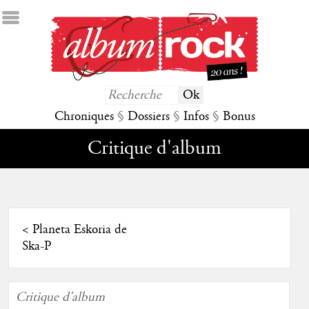
Chroniques
§
Dossiers
§
Infos
§
Bonus
Critique d'album
<
Planeta Eskoria de
Ska-P
Critique d'album