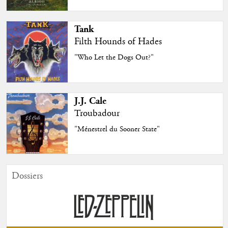
Tank
Filth Hounds of Hades
"Who Let the Dogs Out?"
J.J. Cale
Troubadour
"Ménestrel du Sooner State"
Dossiers