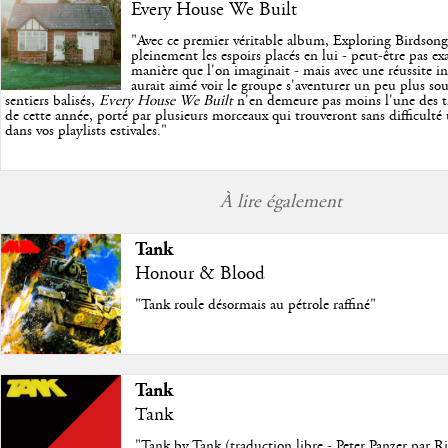
Every House We Built
"
Avec ce premier véritable album, Exploring Birdson
pleinement les espoirs placés en lui - peut-être pas e
manière que l'on imaginait - mais avec une réussite in
aurait aimé voir le groupe s'aventurer un peu plus so
sentiers balisés,
Every House We Built
n'en demeure pas moins l'une des trè
de cette année, porté par plusieurs morceaux qui trouveront sans difficulté
dans vos playlists estivales.
"
À lire également
Tank
Honour & Blood
"Tank roule désormais au pétrole raffiné"
Tank
Tank
"Tank by Tank (traduction libre - Peter Panzer par R