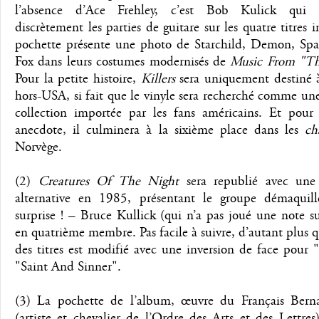
l’absence d’Ace Frehley, c’est Bob Kulick qui en
discrètement les parties de guitare sur les quatre titres i
pochette présente une photo de Starchild, Demon, Sp
Fox dans leurs costumes modernisés de
Music From "Th
Pour la petite histoire,
Killers
sera uniquement destiné à
hors-USA, si fait que le vinyle sera recherché comme un
collection importée par les fans américains. Et pour 
anecdote, il culminera à la sixième place dans les
ch
Norvège.
(2)
Creatures Of The Night
sera republié avec une
alternative en 1985, présentant le groupe démaquil
surprise ! – Bruce Kullick (qui n’a pas joué une note s
en quatrième membre. Pas facile à suivre, d’autant plus q
des titres est modifié avec une inversion de face pour "
"Saint And Sinner".
(3) La pochette de l’album, œuvre du Français Bern
(artiste et chevalier de l’Ordre des Arts et des Lettres