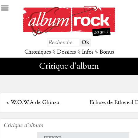
Chroniques
§
Dossiers
§
Infos
§
Bonus
Critique d'album
<
W.O.W.A de Ghinzu
Echoes de Ethereal 
Critique d'album