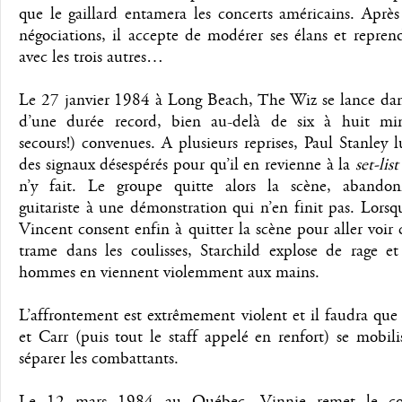
que le gaillard entamera les concerts américains. Aprè
négociations, il accepte de modérer ses élans et repren
avec les trois autres…
Le 27 janvier 1984 à Long Beach, The Wiz se lance dan
d’une durée record, bien au-delà de six à huit mi
secours!) convenues. A plusieurs reprises, Paul Stanley l
des signaux désespérés pour qu’il en revienne à la
set-list
n’y fait. Le groupe quitte alors la scène, abando
guitariste à une démonstration qui n’en finit pas. Lors
Vincent consent enfin à quitter la scène pour aller voir c
trame dans les coulisses, Starchild explose de rage et
hommes en viennent violemment aux mains.
L’affrontement est extrêmement violent et il faudra qu
et Carr (puis tout le staff appelé en renfort) se mobil
séparer les combattants.
Le 12 mars 1984 au Québec, Vinnie remet le co