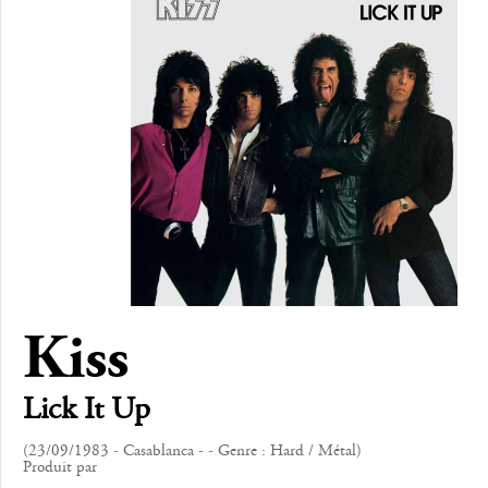
Kiss
Lick It Up
(23/09/1983 - Casablanca - - Genre : Hard / Métal)
Produit par