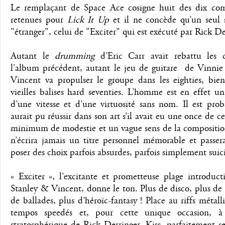
Le remplaçant de Space Ace cosigne huit des dix com
retenues pour
Lick It Up
et il ne concède qu’un seul 
"étranger", celui de "Exciter" qui est exécuté par Rick D
Autant le
drumming
d’Eric Carr avait rebattu les c
l’album précédent, autant le jeu de guitare de Vinni
Vincent va propulser le groupe dans les eighties, bien
vieilles balises hard seventies. L’homme est en effet u
d’une vitesse et d’une virtuosité sans nom. Il est prob
aurait pu réussir dans son art s’il avait eu une once de ce
minimum de modestie et un vague sens de la composition
n’écrira jamais un titre personnel mémorable et passer
poser des choix parfois absurdes, parfois simplement suic
« Exciter », l’excitante et prometteuse plage introduct
Stanley & Vincent, donne le ton. Plus de disco, plus de
de ballades, plus d’héroïc-fantasy ! Place au riffs métall
tempos speedés et, pour cette unique occasion, à
stratosphérique de Rick Derringer. Kiss, parfaitement se