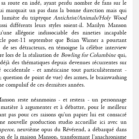
s sa route en indé, ayant perdu nombre de fans sur le
ui marquait un pas dans la bonne direction mais qui
s lumière du triptyque
Antichrist/Animals/Holy Wood
si différents leurs styles soient-il. Marilyn Manson
une allégorie indissociable des nineties incapable
iècle post-11 septembre que Brian Warner a pourtant
de ses détracteurs, en témoigne la célèbre interview
e lors de la réalisation de
Bowling for Columbine
qui,
 déjà des thématiques depuis devenues récurrentes sur
é occidentale - et américaine tout particulièrement -
 ; question de point de vue) des armes, le brainwashing
e compulsif de ces dernières années.
Manson reste néanmoins - et restera - un personnage
s matière à argumenter et à débattre, pour le meilleur
t pas pour ces raisons qu’un papier lui est consacré
ne nouvelle production studio accueillie ici avec un
peror
, neuvième opus du Révérend, a débarqué dans
ason de la maison Manson, transformant l’anachronisme