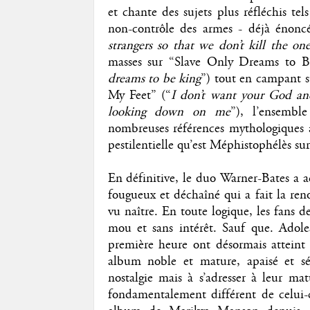
et chante des sujets plus réfléchis tel
non-contrôle des armes - déjà énoncé
strangers so that we don’t kill the on
masses sur “Slave Only Dreams to B
dreams to be king
”) tout en campant s
My Feet” (“
I don’t want your God an
looking down on me
”), l’ensembl
nombreuses références mythologiques al
pestilentielle qu’est Méphistophélès sur
En définitive, le duo Warner-Bates a 
fougueux et déchaîné qui a fait la r
vu naître. En toute logique, les fans d
mou et sans intérêt. Sauf que. Adole
première heure ont désormais atteint l
album noble et mature, apaisé et sé
nostalgie mais à s’adresser à leur ma
fondamentalement différent de celui-