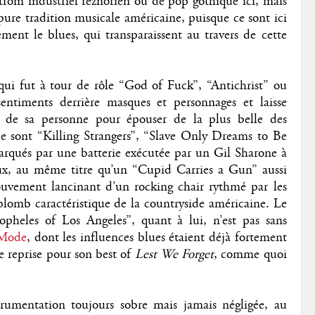
trom industriel reznorien ou de pop gothique ici, mais
pure tradition musicale américaine, puisque ce sont ici
ement le blues, qui transparaissent au travers de cette
qui fut à tour de rôle “God of Fuck”, “Antichrist” ou
ntiments derrière masques et personnages et laisse
 de sa personne pour épouser de la plus belle des
e sont “Killing Strangers”, “Slave Only Dreams to Be
rqués par une batterie exécutée par un Gil Sharone à
ux, au même titre qu’un “Cupid Carries a Gun” aussi
uvement lancinant d’un rocking chair rythmé par les
plomb caractéristique de la countryside américaine. Le
pheles of Los Angeles”, quant à lui, n’est pas sans
Mode
, dont les influences blues étaient déjà fortement
 reprise pour son best of
Lest We Forget
, comme quoi
trumentation toujours sobre mais jamais négligée, au