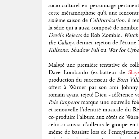
socio-culturel en personnage pertine
cette métamorphose qu’à une rencontre
sixième saison de
Californication
, il r
la série qui a aussi composé de nombre
Devil’s Rejects
de Rob Zombie,
Watc
the Galaxy
, dernier rejeton de l’écurie
Killzone: Shadow Fall
ou
War for Cybe
Malgré une première tentative de collab
Dave Lombardo (ex-batteur de
Slay
production du successeur de
Born Vill
offert à Warner par son ami Johnny 
romain ayant rejeté Dieu - référence vo
Pale Emperor
marque une nouvelle fois
et renouvelle l’identité musicale du Ré
co-produire l’album aux côtés de Warner
celui-ci suivra d’ailleurs le groupe en
même de bassiste lors de l'enregistrem