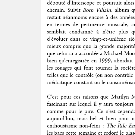
débouté d'Interscope et poursuit alor
chemin. Suivit
Born Villain
, album q
restait néanmoins encore à des année
en termes de pertinence musicale, aus
semblait condamné à n’être plus qu’
d’évoluer dans ce vingt-et-unième s
mieux compris que la grande majorité 
que celui-ci a accordée a Michael Moor
bien qu’enregistrée en 1999, abordait
les rouages qui font tourner la sociét
telles que le contrôle (ou non-contrôle
médiatique constant ou le consumérism
C’est pour ces raisons que Marilyn 
fascinant sur lequel il y aura toujour
comme pour le pire. Ce n’est cependan
aujourd’hui, mais bel et bien pour u
enthousiasme non-feint :
The Pale Em
les bacs cette semaine et redoré le bl