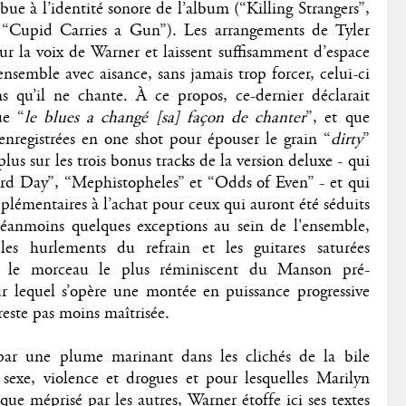
bue à l’identité sonore de l’album (“Killing Strangers”,
“Cupid Carries a Gun”). Les arrangements de Tyler
ur la voix de Warner et laissent suffisamment d’espace
’ensemble avec aisance, sans jamais trop forcer, celui-ci
 qu’il ne chante. À ce propos, ce-dernier déclarait
ue “
le blues a changé [sa] façon de chanter
”, et que
 enregistrées en one shot pour épouser le grain “
dirty
”
plus sur les trois bonus tracks de la version deluxe - qui
ird Day”, “Mephistopheles” et “Odds of Even” - et qui
plémentaires à l’achat pour ceux qui auront été séduits
néanmoins quelques exceptions au sein de l'ensemble,
es hurlements du refrain et les guitares saturées
t le morceau le plus réminiscent du Manson pré-
 lequel s’opère une montée en puissance progressive
reste pas moins maîtrisée.
 par une plume marinant dans les clichés de la bile
 sexe, violence et drogues et pour lesquelles Marilyn
ue méprisé par les autres, Warner étoffe ici ses textes