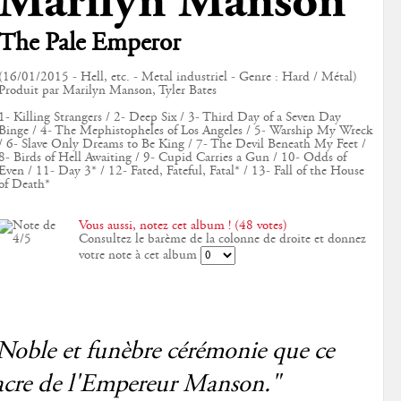
Marilyn Manson
The Pale Emperor
(16/01/2015 - Hell, etc. - Metal industriel - Genre : Hard / Métal)
Produit par Marilyn Manson, Tyler Bates
1- Killing Strangers / 2- Deep Six / 3- Third Day of a Seven Day
Binge / 4- The Mephistopheles of Los Angeles / 5- Warship My Wreck
/ 6- Slave Only Dreams to Be King / 7- The Devil Beneath My Feet /
8- Birds of Hell Awaiting / 9- Cupid Carries a Gun / 10- Odds of
Even / 11- Day 3* / 12- Fated, Fateful, Fatal* / 13- Fall of the House
of Death*
Vous aussi, notez cet album ! (48 votes)
Consultez le barème de la colonne de droite et donnez
votre note à cet album
Noble et funèbre cérémonie que ce
acre de l'Empereur Manson."