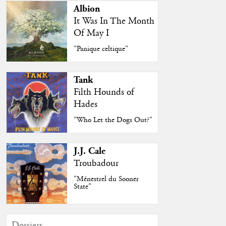
Albion
It Was In The Month
Of May I
"Panique celtique"
Tank
Filth Hounds of
Hades
"Who Let the Dogs Out?"
J.J. Cale
Troubadour
"Ménestrel du Sooner
State"
Dossiers