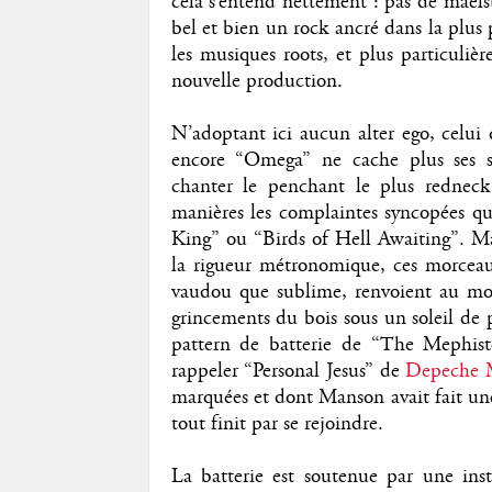
cela s’entend nettement : pas de maëls
bel et bien un rock ancré dans la plus 
les musiques roots, et plus particulièr
nouvelle production.
N’adoptant ici aucun alter ego, celui 
encore “Omega” ne cache plus ses se
chanter le penchant le plus redneck
manières les complaintes syncopées qu
King” ou “Birds of Hell Awaiting”. Ma
la rigueur métronomique, ces morcea
vaudou que sublime, renvoient au mo
grincements du bois sous un soleil de 
pattern de batterie de “The Mephisto
rappeler “Personal Jesus” de
Depeche 
marquées et dont Manson avait fait une
tout finit par se rejoindre.
La batterie est soutenue par une ins