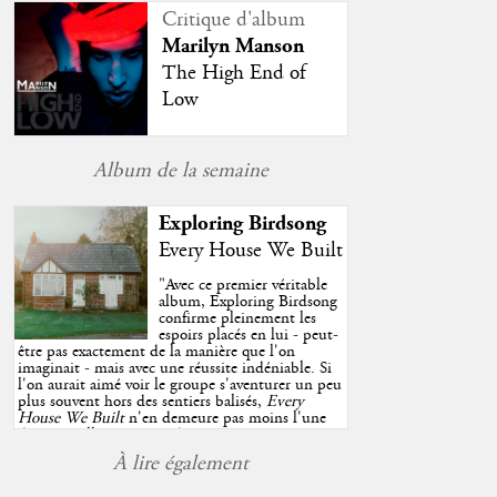
Critique d'album
Marilyn Manson
The High End of
Low
Album de la semaine
Exploring Birdsong
Every House We Built
"
Avec ce premier véritable
album, Exploring Birdsong
confirme pleinement les
espoirs placés en lui - peut-
être pas exactement de la manière que l'on
imaginait - mais avec une réussite indéniable. Si
l'on aurait aimé voir le groupe s'aventurer un peu
plus souvent hors des sentiers balisés,
Every
House We Built
n'en demeure pas moins l'une
des très belles surprises de cette année, porté par
plusieurs morceaux qui trouveront sans difficulté
À lire également
une place de choix dans vos playlists estivales.
"