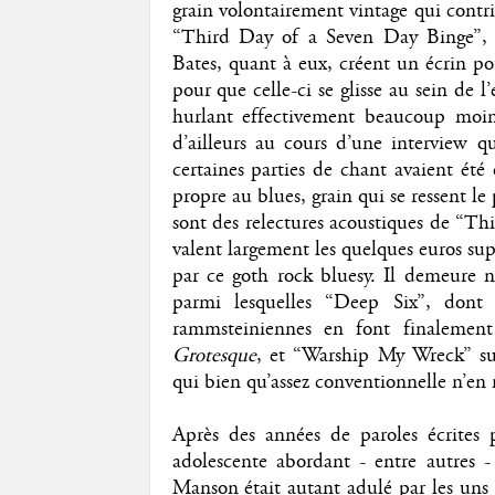
grain volontairement vintage qui contri
“Third Day of a Seven Day Binge”, 
Bates, quant à eux, créent un écrin po
pour que celle-ci se glisse au sein de l
hurlant effectivement beaucoup moins
d’ailleurs au cours d’une interview q
certaines parties de chant avaient été
propre au blues, grain qui se ressent le 
sont des relectures acoustiques de “Th
valent largement les quelques euros sup
par ce goth rock bluesy. Il demeure 
parmi lesquelles “Deep Six”, dont l
rammsteiniennes en font finalemen
Grotesque
, et “Warship My Wreck” sur
qui bien qu’assez conventionnelle n’en 
Après des années de paroles écrites
adolescente abordant - entre autres -
Manson était autant adulé par les uns q