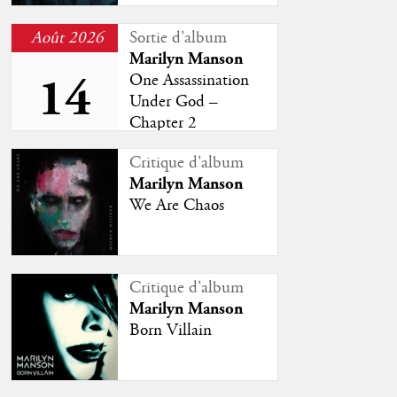
Août 2026
Sortie d'album
Marilyn Manson
14
One Assassination
Under God –
Chapter 2
Studio
Critique d'album
Marilyn Manson
We Are Chaos
Critique d'album
Marilyn Manson
Born Villain