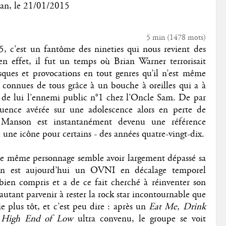
an
, le
21/01/2015
5 min
(
1478
mots)
, c’est un fantôme des nineties qui nous revient des
 effet, il fut un temps où Brian Warner terrorisait
sques et provocations en tout genres qu’il n’est même
ant connues de tous grâce à un bouche à oreilles qui a à
 de lui l’ennemi public n°1 chez l’Oncle Sam. De par
luence avérée sur une adolescence alors en perte de
n Manson est instantanément devenu une référence
une icône pour certains - des années quatre-vingt-dix.
 ce même personnage semble avoir largement dépassé sa
n est aujourd’hui un OVNI en décalage temporel
ien compris et a de ce fait cherché à réinventer son
autant parvenir à rester la rock star incontournable que
 plus tôt, et c’est peu dire : après un
Eat Me, Drink
n
High End of Low
ultra convenu, le groupe se voit