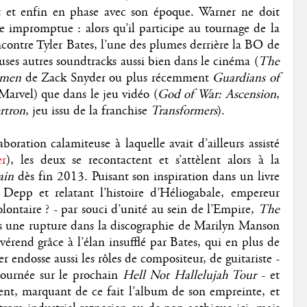
nt et enfin en phase avec son époque. Warner ne doit
 impromptue : alors qu’il participe au tournage de la
encontre Tyler Bates, l’une des plumes derrière la BO de
uses autres soundtracks aussi bien dans le cinéma (
The
hmen
de Zack Snyder ou plus récemment
Guardians of
 Marvel) que dans le jeu vidéo (
God of War: Ascension
,
rtron
, jeu issu de la franchise
Transformers
).
oration calamiteuse à laquelle avait d’ailleurs assisté
er
), les deux se recontactent et s’attèlent alors à la
ain
dès fin 2013. Puisant son inspiration dans un livre
Depp et relatant l’histoire d’Héliogabale, empereur
lontaire ? - par souci d’unité au sein de l’Empire,
The
 une rupture dans la discographie de Marilyn Manson
vérend grâce à l’élan insufflé par Bates, qui en plus de
 endosse aussi les rôles de compositeur, de guitariste -
 tournée sur le prochain
Hell Not Hallelujah Tour
- et
ent, marquant de ce fait l’album de son empreinte, et