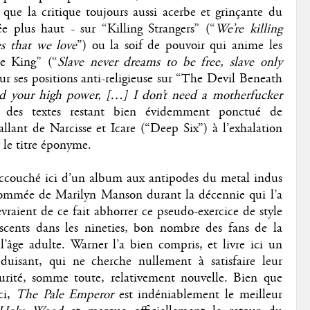
s que la critique toujours aussi acerbe et grinçante du
e plus haut - sur “Killing Strangers” (“
We’re killing
es that we love
”) ou la soif de pouvoir qui anime les
e King” (“
Slave never dreams to be free, slave only
ur ses positions anti-religieuse sur “The Devil Beneath
d your high power, […] I don’t need a motherfucker
e des textes restant bien évidemment ponctué de
lant de Narcisse et Icare (“Deep Six”) à l’exhalation
 le titre éponyme.
accouché ici d’un album aux antipodes du metal indus
enommée de Marilyn Manson durant la décennie qui l’a
evraient de ce fait abhorrer ce pseudo-exercice de style
scents dans les nineties, bon nombre des fans de la
’âge adulte. Warner l’a bien compris, et livre ici un
duisant, qui ne cherche nullement à satisfaire leur
turité, somme toute, relativement nouvelle. Bien que
ci,
The Pale Emperor
est indéniablement le meilleur