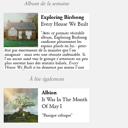
Album de la semaine
Exploring Birdsong
Every House We Built
"
Avec ce premier véritable
album, Exploring Birdsong
confirme pleinement les
espoirs placés en lui - peut-
être pas exactement de la manière que l'on
imaginait - mais avec une réussite indéniable. Si
l'on aurait aimé voir le groupe s'aventurer un peu
plus souvent hors des sentiers balisés,
Every
House We Built
n'en demeure pas moins l'une
des très belles surprises de cette année, porté par
plusieurs morceaux qui trouveront sans difficulté
À lire également
une place de choix dans vos playlists estivales.
"
Albion
It Was In The Month
Of May I
"Panique celtique"