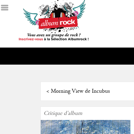
<
Morning View de Incubus
Critique d'album