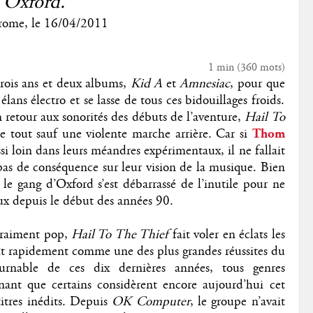
'Oxford."
rome
, le
16/04/2011
1 min
(
360
mots)
trois ans et deux albums,
Kid A
et
Amnesiac
, pour que
 élans électro et se lasse de tous ces bidouillages froids.
tour aux sonorités des débuts de l’aventure,
Hail To
tout sauf une violente marche arrière. Car si
Thom
ssi loin dans leurs méandres expérimentaux, il ne fallait
 pas de conséquence sur leur vision de la musique. Bien
 le gang d’Oxford s’est débarrassé de l’inutile pour ne
eux depuis le début des années 90.
 vraiment pop,
Hail To The Thief
fait voler en éclats les
ît rapidement comme une des plus grandes réussites du
urnable de ces dix dernières années, tous genres
nant que certains considèrent encore aujourd’hui cet
itres inédits. Depuis
OK Computer
, le groupe n’avait