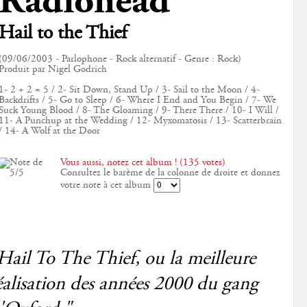
Radiohead
Hail to the Thief
(09/06/2003 - Parlophone - Rock alternatif - Genre : Rock)
Produit par Nigel Godrich
1- 2 + 2 = 5 / 2- Sit Down, Stand Up / 3- Sail to the Moon / 4-
Backdrifts / 5- Go to Sleep / 6- Where I End and You Begin / 7- We
Suck Young Blood / 8- The Gloaming / 9- There There / 10- I Will /
11- A Punchup at the Wedding / 12- Myxomatosis / 13- Scatterbrain
/ 14- A Wolf at the Door
Vous aussi, notez cet album ! (135 votes)
Consultez le barème de la colonne de droite et donnez
votre note à cet album
Hail To The Thief, ou la meilleure
éalisation des années 2000 du gang