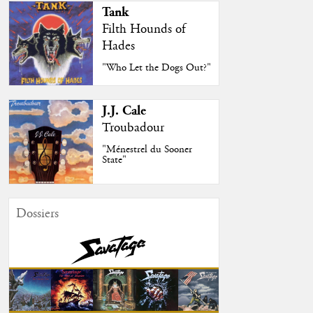
Tank
Filth Hounds of
Hades
"Who Let the Dogs Out?"
J.J. Cale
Troubadour
"Ménestrel du Sooner
State"
Dossiers