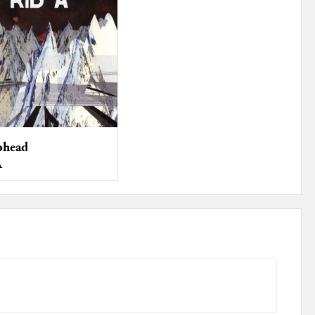
ohead
A