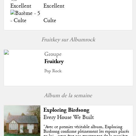
Excellent
Culte
Fruitkey sur Albumrock
Groupe
Fruitkey
Pop Rock
Album de la semaine
Exploring Birdsong
Every House We Built
"
Avec ce premier véritable album, Exploring
Birdsong confirme pleinement les espoirs placés
en lui - peut-être pas exactement de la manière