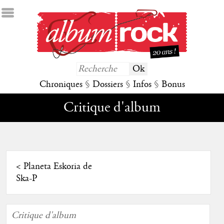
Chroniques
§
Dossiers
§
Infos
§
Bonus
Critique d'album
<
Planeta Eskoria de
Ska-P
Critique d'album