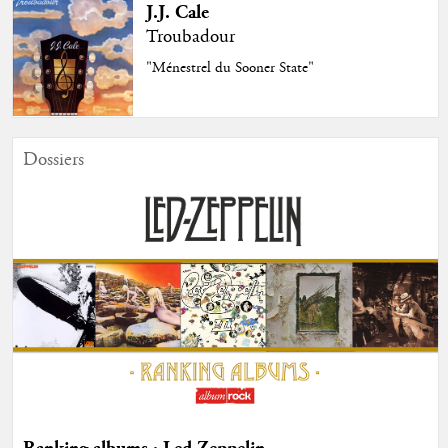
J.J. Cale
Troubadour
"Ménestrel du Sooner State"
Dossiers