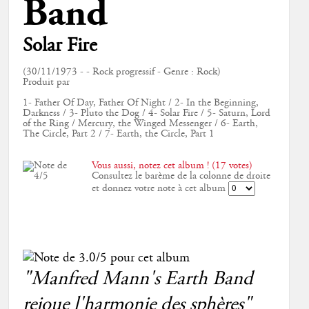
Band
Solar Fire
(30/11/1973 - - Rock progressif - Genre : Rock)
Produit par
1- Father Of Day, Father Of Night / 2- In the Beginning,
Darkness / 3- Pluto the Dog / 4- Solar Fire / 5- Saturn, Lord
of the Ring / Mercury, the Winged Messenger / 6- Earth,
The Circle, Part 2 / 7- Earth, the Circle, Part 1
Vous aussi, notez cet album ! (17 votes)
Consultez le barème de la colonne de droite
et donnez votre note à cet album
"Manfred Mann's Earth Band
rejoue l'harmonie des sphères"