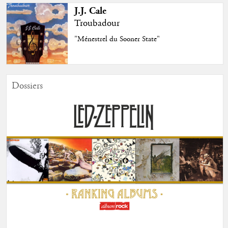
J.J. Cale
Troubadour
"Ménestrel du Sooner State"
Dossiers