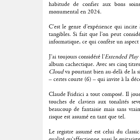
habitude de confier aux bons soin
monumental en 2024.
C’est le genre d’expérience qui incite 
tangibles. Si fait que l’on peut consi
informatique, ce qui confère un aspect 
J’ai toujours considéré l’
Extended Play
album cachectique. Avec ses cinq titre
Cloud
va pourtant bien au-delà de la si
– certes courte (6) – qui invite à la dé
Claude Fridrici a tout composé. Il joue
touches de claviers aux tonalités se
beaucoup de fantaisie mais sans vraim
risque est assumé en tant que tel.
Le registre assumé est celui du classi
qualité qu’affectionne aussi le guitarist