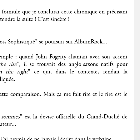
la formule que je conclurai cette chronique en précisant
ndre la suite ! C’est sincère !
ts Sophistiqué" se poursuit sur AlbumRock...
emple : quand John Fogerty chantait avec son accent
he rise
", il se trouvait des anglo-saxons natifs pour
n the right
" ce qui, dans le contexte, rendait la
liquée.
ette comparaison. Mais ça me fait rire et le rire est le
s sommes
" est la devise officielle du Grand-Duché de
teur...
’ai promis de ne jamais l’écrire dans le webzine.