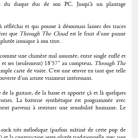
s du disque dur de son PC. Jusqu’à un plantage
à réfléchir et qui pousse à désormais laisser des traces
dérer que
Through The Cloud
est le fruit d’une panne
plutôt ironique à son titre.
comme une chimère mal assumée, entre single enflé et
s et ses (seulement) 18’57’’ au compteur,
Through The
mple carte de visite. C’est une œuvre en tant que telle
couverte d’un artiste vraiment intéressant.
 de la guitare, de la basse et apporte çà et là quelques
venties. La batterie synthétique est programmée avec
ent parvenir à restituer une sensibilité humaine. Le
c-rock très mélodique (parfois mâtiné de cette pop de
e) et la construction reste plutôt traditionnelle avec une