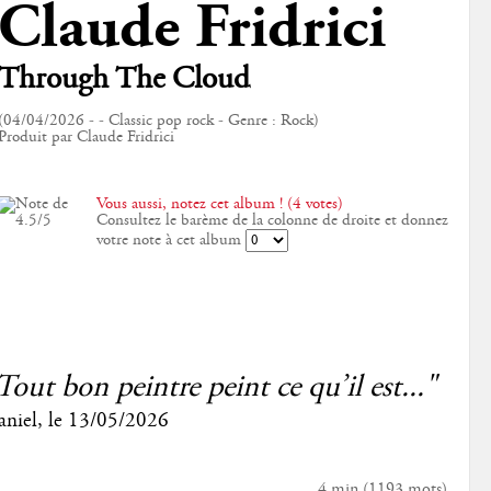
Claude Fridrici
Through The Cloud
(04/04/2026 - - Classic pop rock - Genre : Rock)
Produit par Claude Fridrici
Vous aussi, notez cet album ! (4 votes)
Consultez le barème de la colonne de droite et donnez
votre note à cet album
Tout bon peintre peint ce qu’il est..."
niel
, le
13/05/2026
4 min
(
1193
mots)