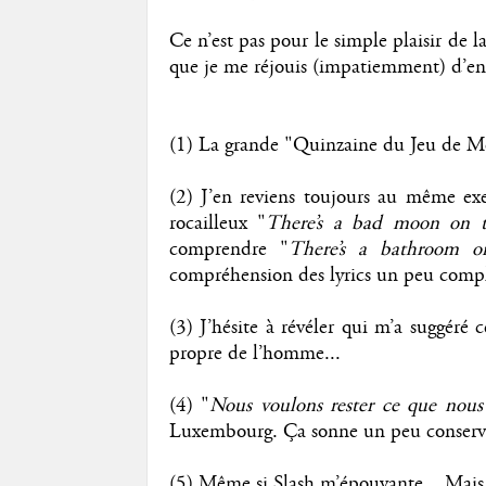
Ce n’est pas pour le simple plaisir de 
que je me réjouis (impatiemment) d’ente
(1) La grande "Quinzaine du Jeu de Mo
(2) J’en reviens toujours au même ex
rocailleux "
There’s a bad moon on t
comprendre "
There’s a bathroom o
compréhension des lyrics un peu comp
(3) J’hésite à révéler qui m’a suggéré c
propre de l’homme...
(4) "
Nous voulons rester ce que nou
Luxembourg. Ça sonne un peu conserva
(5) Même si Slash m’épouvante... Mais j