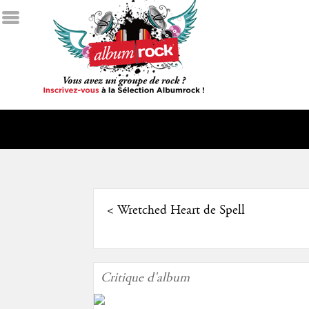
<
Wretched Heart de Spell
Critique d'album