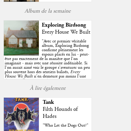
Album de la semaine
Exploring Birdsong
Every House We Built
"
Avec ce premier véritable
album, Exploring Birdsong
confirme pleinement les
espoirs placés en lui - peut-
être pas exactement de la manière que l'on
imaginait - mais avec une réussite indéniable. Si
l'on aurait aimé voir le groupe s'aventurer un peu
plus souvent hors des sentiers balisés,
Every
House We Built
n'en demeure pas moins l'une
des très belles surprises de cette année, porté par
plusieurs morceaux qui trouveront sans difficulté
À lire également
une place de choix dans vos playlists estivales.
"
Tank
Filth Hounds of
Hades
"Who Let the Dogs Out?"