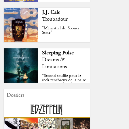
J.J. Cale
Troubadour
"Ménestrel du Sooner
State"
Sleeping Pulse
Dreams &
Limitations
"Second souffle pour le
rock ténébreux de la paire
Moss-Fazendeiro"
Dossiers