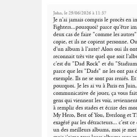
John, le 29/06/2026 à 11:37
Je n'ai jamais compris le procès en i
Fighters...pourquoi? parce qu'être i
deux cas de faire "comme les autres"
copie, et ils ne copient personne. O
d'un album à l'aute? Alors oui ils ont 
reconnait très vite quel que soit l'
c'est du "Dad Rock" et du "Stadium
parce que les "Dads" ne les ont pas 
exemple. Ils ne se sont pas reniés. 
pourquoi. Je les ai vu à Paris en Juin
communicative de jouer, ça vous fait
gens qui viennent les voir, reviennen
à remplir des stades et écrire des mo
My Hero, Best of You, Everlong et Th
exagéré par les détracteurs... c'est ce
un des meilleurs albums, moi je me