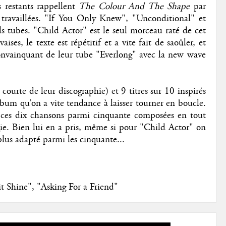
s restants rappellent
The Colour And The Shape
par
s travaillées. "If You Only Knew", "Unconditional" et
ls tubes. "Child Actor" est le seul morceau raté de cet
es, le texte est répétitif et a vite fait de saoûler, et
nvainquant de leur tube "Everlong" avec la new wave
ourte de leur discographie) et 9 titres sur 10 inspirés
bum qu’on a vite tendance à laisser tourner en boucle.
r ces dix chansons parmi cinquante composées en tout
rgie. Bien lui en a pris, même si pour "Child Actor" on
plus adapté parmi les cinquante...
t Shine", "Asking For a Friend"