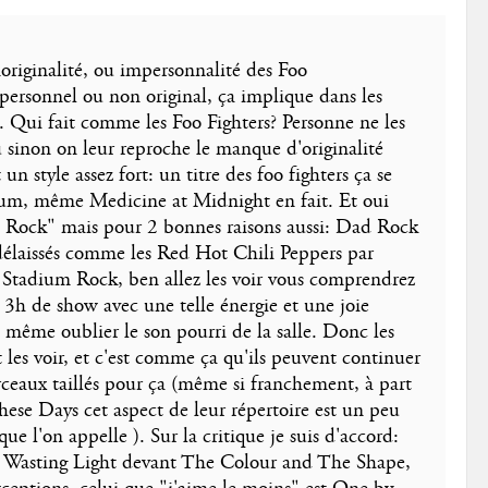
noriginalité, ou impersonnalité des Foo
mpersonnel ou non original, ça implique dans les
. Qui fait comme les Foo Fighters? Personne ne les
u sinon on leur reproche le manque d'originalité
un style assez fort: un titre des foo fighters ça se
album, même Medicine at Midnight en fait. Et oui
 Rock" mais pour 2 bonnes raisons aussi: Dad Rock
délaissés comme les Red Hot Chili Peppers par
Et Stadium Rock, ben allez les voir vous comprendrez
, 3h de show avec une telle énergie et une joie
 même oublier le son pourri de la salle. Donc les
t les voir, et c'est comme ça qu'ils peuvent continuer
rceaux taillés pour ça (même si franchement, à part
ese Days cet aspect de leur répertoire est un peu
 que l'on appelle ). Sur la critique je suis d'accord:
t Wasting Light devant The Colour and The Shape,