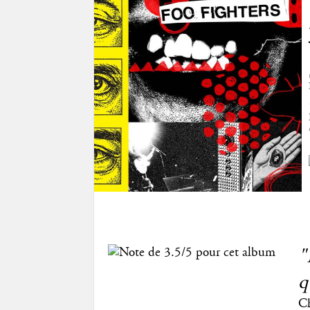
"
q
Ch