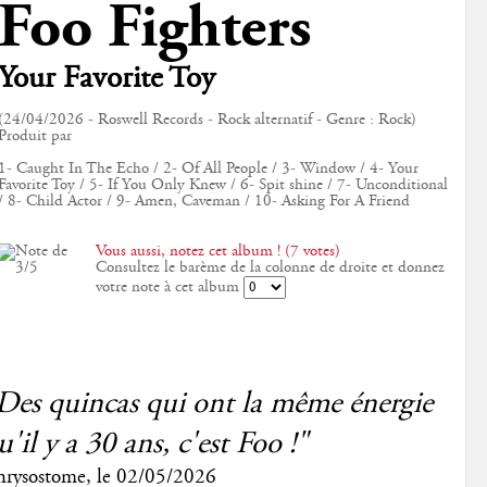
Foo Fighters
Your Favorite Toy
(24/04/2026 - Roswell Records - Rock alternatif - Genre : Rock)
Produit par
1- Caught In The Echo / 2- Of All People / 3- Window / 4- Your
Favorite Toy / 5- If You Only Knew / 6- Spit shine / 7- Unconditional
/ 8- Child Actor / 9- Amen, Caveman / 10- Asking For A Friend
Vous aussi, notez cet album ! (7 votes)
Consultez le barème de la colonne de droite et donnez
votre note à cet album
Des quincas qui ont la même énergie
u'il y a 30 ans, c'est Foo !"
rysostome
, le
02/05/2026