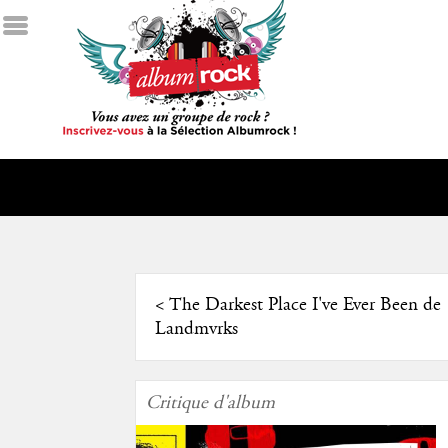
<
The Darkest Place I've Ever Been de
Landmvrks
Critique d'album