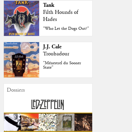
Tank
Filth Hounds of
Hades
"Who Let the Dogs Out?"
J.J. Cale
Troubadour
"Ménestrel du Sooner
State"
Dossiers