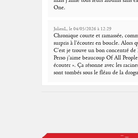
mais j'aime tous leurs albums sans e
One.
JulienL, le 04/05/2026 à 12:29
Chronique courte et ramassée, comme 
surpris à l’écouter en boucle. Alors 
C’est je trouve un bon concentré de Fo
Perso j’aime beaucoup Of All People, 
écouter ». Ça résonne avec les racin
sont tombés sous le fléau de la drog