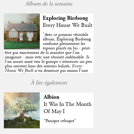
Album de la semaine
Exploring Birdsong
Every House We Built
"
Avec ce premier véritable
album, Exploring Birdsong
confirme pleinement les
espoirs placés en lui - peut-
être pas exactement de la manière que l'on
imaginait - mais avec une réussite indéniable. Si
l'on aurait aimé voir le groupe s'aventurer un peu
plus souvent hors des sentiers balisés,
Every
House We Built
n'en demeure pas moins l'une
des très belles surprises de cette année, porté par
plusieurs morceaux qui trouveront sans difficulté
À lire également
une place de choix dans vos playlists estivales.
"
Albion
It Was In The Month
Of May I
"Panique celtique"