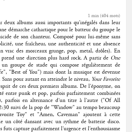
1 min
(
404
mots)
ar deux albums aussi importants qu’inégalés dans leur
d’une démarche cathartique pour le batteur du groupe le
suicide de son chanteur. Composé pour lui-même sans
icité, une fraîcheur, une authenticité et une absence
 en vrac des morceaux grunge, pop, metal, drôles). En
t prend une direction plus hard rock. A partir de
One
nt un groupe de stade qui compose régulièrement de
e", "Best of You") mais dont la musique est devenue
 Sans pour autant en atteindre le niveau,
Your Favorite
’esprit de ces deux premiers albums. De l’éponyme, on
cité entre punk et pop, parfois parfaitement combinées
 parfois en alternance d’un titre à l’autre ("Of All
e 2:30 suivi de la pop de "Window" au tempo beaucoup
 Favorite Toy" et "Amen, Caveman" ajoutent à cette
able un côté dansant avec un rythme de batterie disco.
s futs capture parfaitement l’urgence et l’enthousiasme