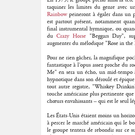
taquiner les limites du genre avec 
Rainbow
peineront à égaler dans un p
est partout présent, notamment quan
final instrumental hymnique, ou quand
du
Crazy Horse
"Beggars Day", supér
augmenter du mélodique "Rose in the
Pour ne rien gâcher, la magnifique poc
fantastique à l’opus assez proche du ro
Me" en sera un écho, un mid-tempo à l
hypnotique dans son déroulé et épique 
tout autre registre, "Whiskey Drinki
touche américaine plus pertinente que c
chœurs envahissants – qui est le seul l
Les États-Unis étaient moins un horizo
à percer le marché américain qui le bou
le groupe tentera de rebondir sur ce s