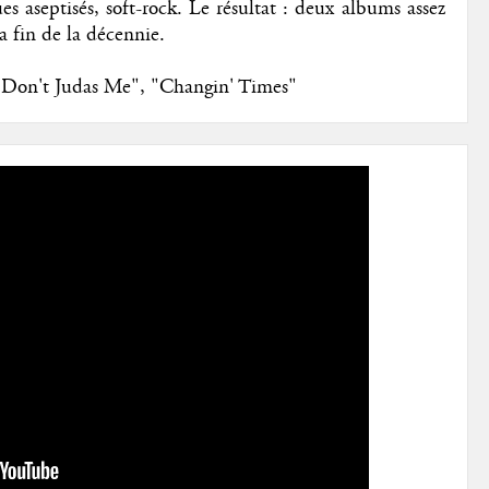
es aseptisés, soft-rock. Le résultat : deux albums assez
a fin de la décennie.
e Don't Judas Me", "Changin' Times"