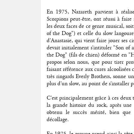
En 1975, Nazareth parvient à réalis
Scorpions peut-être, ont réussi à fair
les deux faces de ce genre musical, so
of the Dog") et celle du slow langoure
d’Anastasie, qui vient faire jouer ses c
devait initialement s’intituler "Son of 
the Dog" (fils de chien) déformé en "H
propos selon nous, que pour tirer pro
faisant référence aux cures alcoolisées
très ringards Everly Brothers, sonne 
plus d’un slow, au point de s’installer
C’est principalement grâce à ces deux t
la grande histoire du rock, après une 
obtenu le succès mérité, bien qu
décollage.
En 1975, le groupe prend ainsi la têt