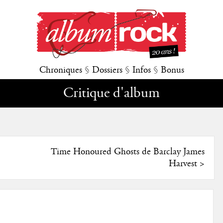
Chroniques
§
Dossiers
§
Infos
§
Bonus
Critique d'album
Time Honoured Ghosts de Barclay James
Harvest
>