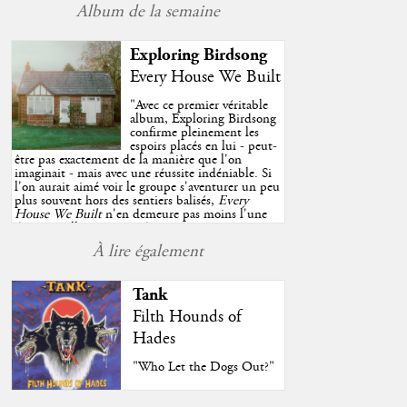
Album de la semaine
Exploring Birdsong
Every House We Built
"
Avec ce premier véritable
album, Exploring Birdsong
confirme pleinement les
espoirs placés en lui - peut-
être pas exactement de la manière que l'on
imaginait - mais avec une réussite indéniable. Si
l'on aurait aimé voir le groupe s'aventurer un peu
plus souvent hors des sentiers balisés,
Every
House We Built
n'en demeure pas moins l'une
des très belles surprises de cette année, porté par
plusieurs morceaux qui trouveront sans difficulté
À lire également
une place de choix dans vos playlists estivales.
"
Tank
Filth Hounds of
Hades
"Who Let the Dogs Out?"