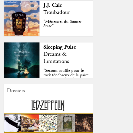
J.J. Cale
Troubadour
"Ménestrel du Sooner
State"
Sleeping Pulse
Dreams &
Limitations
"Second souffle pour le
rock ténébreux de la paire
Moss-Fazendeiro"
Dossiers