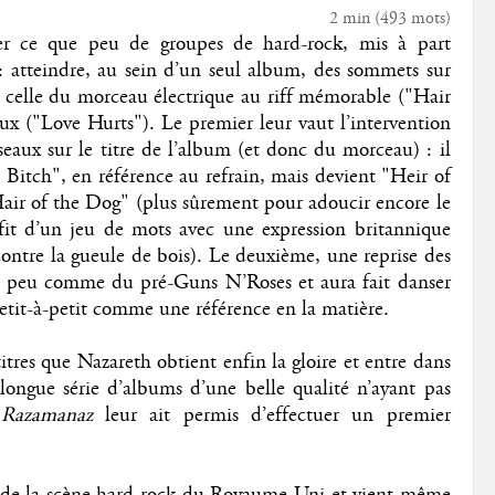
2 min
(
493
mots)
er ce que peu de groupes de hard-rock, mis à part
e : atteindre, au sein d’un seul album, des sommets sur
it celle du morceau électrique au riff mémorable ("Hair
ux ("Love Hurts"). Le premier leur vaut l’intervention
iseaux sur le titre de l’album (et donc du morceau) : il
a Bitch", en référence au refrain, mais devient "Heir of
air of the Dog" (plus sûrement pour adoucir encore le
fit d’un jeu de mots avec une expression britannique
 contre la gueule de bois). Le deuxième, une reprise des
un peu comme du pré-Guns N’Roses et aura fait danser
 petit-à-petit comme une référence en la matière.
itres que Nazareth obtient enfin la gloire et entre dans
longue série d’albums d’une belle qualité n’ayant pas
e
Razamanaz
leur ait permis d’effectuer un premier
e de la scène hard-rock du Royaume-Uni et vient même