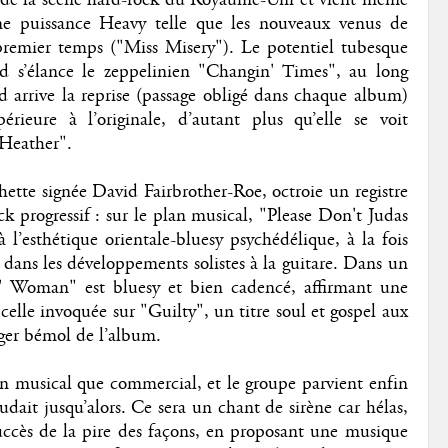
une puissance Heavy telle que les nouveaux venus de
remier temps ("Miss Misery"). Le potentiel tubesque
d s’élance le zeppelinien "Changin' Times", au long
 arrive la reprise (passage obligé dans chaque album)
ieure à l’originale, d’autant plus qu’elle se voit
 Heather".
hette signée David Fairbrother-Roe, octroie un registre
ck progressif : sur le plan musical, "Please Don't Judas
’esthétique orientale-bluesy psychédélique, à la fois
dans les développements solistes à la guitare. Dans un
n' Woman" est bluesy et bien cadencé, affirmant une
elle invoquée sur "Guilty", un titre soul et gospel aux
éger bémol de l’album.
n musical que commercial, et le groupe parvient enfin
dait jusqu’alors. Ce sera un chant de sirène car hélas,
uccès de la pire des façons, en proposant une musique