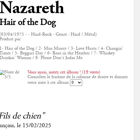
Nazareth
Hair of the Dog
(03/04/1975 - - Hard-Rock - Genre : Hard / Métal)
Produit par
1- Hair of the Dog / 2- Miss Misery / 3- Love Hurts / 4- Changin'
Times / 5- Beggars Day / 6- Rose in the Heather / 7- Whiskey
Drinkin' Woman / 8- Please Don't Judas Me
Vous aussi, notez cet album ! (19 votes)
Consultez le barème de la colonne de droite et donnez
votre note à cet album
Fils de chien"
ançois
, le
15/02/2025