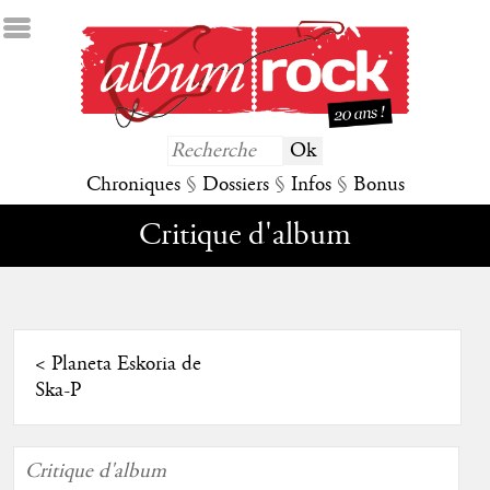
Chroniques
§
Dossiers
§
Infos
§
Bonus
Critique d'album
<
Planeta Eskoria de
Ska-P
Critique d'album