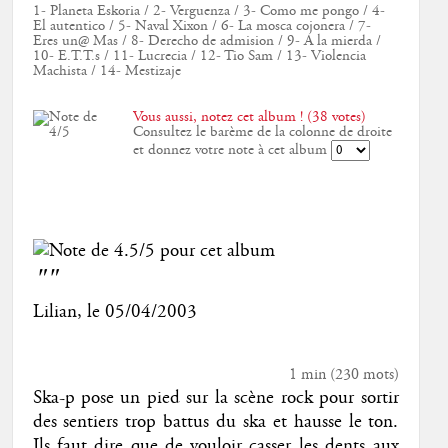
1- Planeta Eskoria / 2- Verguenza / 3- Como me pongo / 4-
El autentico / 5- Naval Xixon / 6- La mosca cojonera / 7-
Eres un@ Mas / 8- Derecho de admision / 9- A la mierda /
10- E.T.T.s / 11- Lucrecia / 12- Tio Sam / 13- Violencia
Machista / 14- Mestizaje
Vous aussi, notez cet album ! (38 votes)
Consultez le barème de la colonne de droite
et donnez votre note à cet album
""
Lilian
, le
05/04/2003
1 min
(
230
mots)
Ska-p pose un pied sur la scène rock pour sortir
des sentiers trop battus du ska et hausse le ton.
Ils faut dire que de vouloir casser les dents aux