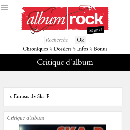
Chroniques
§
Dossiers
§
Infos
§
Bonus
Critique d'album
<
Eurosis de Ska-P
Critique d'album