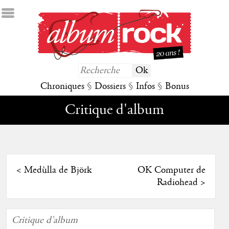
Chroniques
§
Dossiers
§
Infos
§
Bonus
Critique d'album
<
Medùlla de Björk
OK Computer de
Radiohead
>
Critique d'album