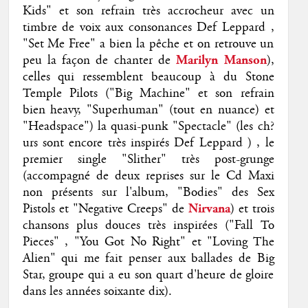
Kids" et son refrain très accrocheur avec un
timbre de voix aux consonances Def Leppard ,
"Set Me Free" a bien la pêche et on retrouve un
peu la façon de chanter de
Marilyn Manson
),
celles qui ressemblent beaucoup à du Stone
Temple Pilots ("Big Machine" et son refrain
bien heavy, "Superhuman" (tout en nuance) et
"Headspace") la quasi-punk "Spectacle" (les ch?
urs sont encore très inspirés Def Leppard ) , le
premier single "Slither" très post-grunge
(accompagné de deux reprises sur le Cd Maxi
non présents sur l'album, "Bodies" des Sex
Pistols et "Negative Creeps" de
Nirvana
) et trois
chansons plus douces très inspirées ("Fall To
Pieces" , "You Got No Right" et "Loving The
Alien" qui me fait penser aux ballades de Big
Star, groupe qui a eu son quart d'heure de gloire
dans les années soixante dix).