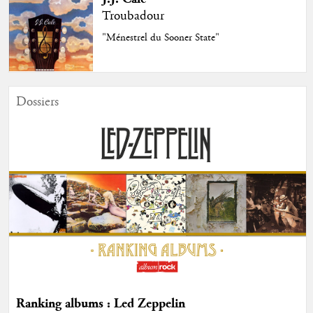
Troubadour
"Ménestrel du Sooner State"
Dossiers
Ranking albums : Led Zeppelin