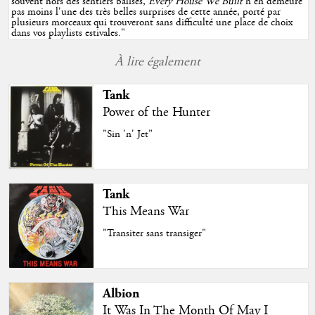
souvent hors des sentiers balisés,
Every House We Built
n'en demeure
pas moins l'une des très belles surprises de cette année, porté par
plusieurs morceaux qui trouveront sans difficulté une place de choix
dans vos playlists estivales.
"
À lire également
Tank
Power of the Hunter
"Sin 'n' Jet"
Tank
This Means War
"Transiter sans transiger"
Albion
It Was In The Month Of May I