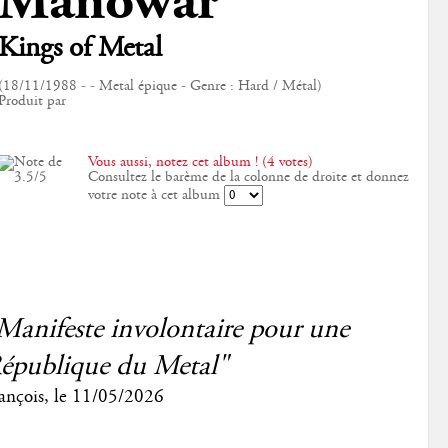
Manowar
Kings of Metal
(18/11/1988 - - Metal épique - Genre : Hard / Métal)
Produit par
Vous aussi, notez cet album ! (4 votes)
Consultez le barème de la colonne de droite et donnez
votre note à cet album
Manifeste involontaire pour une
épublique du Metal"
ançois
, le
11/05/2026