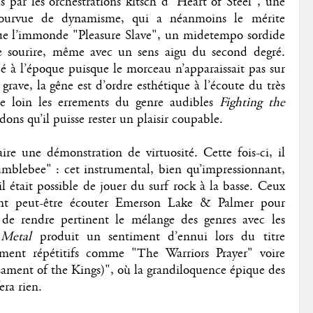
par les orchestrations kitsch d’"Heart of Steel", une
épourvue de dynamisme, qui a néanmoins le mérite
que l’immonde "Pleasure Slave", un midetempo sordide
re sourire, même avec un sens aigu du second degré.
 à l’époque puisque le morceau n’apparaissait pas sur
grave, la gêne est d’ordre esthétique à l’écoute du très
loin les errements du genre audibles
Fighting the
ons qu’il puisse rester un plaisir coupable.
e une démonstration de virtuosité. Cette fois-ci, il
mblebee" : cet instrumental, bien qu’impressionnant,
l était possible de jouer du surf rock à la basse. Ceux
ient peut-être écouter Emerson Lake & Palmer pour
 de rendre pertinent le mélange des genres avec les
 Metal
produit un sentiment d’ennui lors du titre
lement répétitifs comme "The Warriors Prayer" voire
ent of the Kings)", où la grandiloquence épique des
era rien.