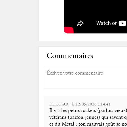
Commentaires
FrancoisAR , le 12/05/2026 à 14:41
Il y a les petits rockers (parfois vieux
vétérans (parfois jeunes) qui savent 
et du Metal : ton mauvais goût se 