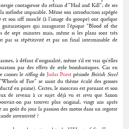
énergie contagieuse du refrain d’"Hail and Kill", de ses
e à la mélodie imparable. Même son introduction arpégée
) et son riff musclé (à l’image du groupe) ont quelque
es guitaristiques qui inaugurent l’épique "Blood of the
 de sept minutes mais, même si les plans sont très
out par sa répétitivité et par un final interminable de
mes, à défaut d’originalité, même s’il est vrai qu’elles
ration par des effets de style bombastiques. Car en
e croiser le
riffing
de
Judas Priest
période
British Steel
"Wheels of Fire" se saisit du thème éculé des grosses
ductif en prime). Certes, le morceau est prenant et son
cieux de revenir à ce sujet déjà vu et revu que Saxon
vait-on pas trouver plus original, vingt ans après
e au goût du jour la passion des motos dans un registre
rande inventivité ?