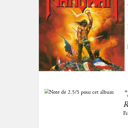
"
R
Fr