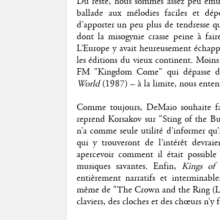
Du reste, nous sommes assez peu émus 
ballade aux mélodies faciles et d
d’apporter un peu plus de tendresse 
dont la misogynie crasse peine à fai
L’Europe y avait heureusement échappé
les éditions du vieux continent. Moins 
FM "Kingdom Come" qui dépasse de 
World
(1987) – à la limite, nous entend
Comme toujours, DeMaio souhaite fair
reprend Korsakov sur "Sting of the Bu
n’a comme seule utilité d’informer qu’i
qui y trouveront de l’intérêt devra
apercevoir comment il était possible
musiques savantes. Enfin,
Kings of
entièrement narratifs et interminab
même de "The Crown and the Ring (Lam
claviers, des cloches et des chœurs n’y f