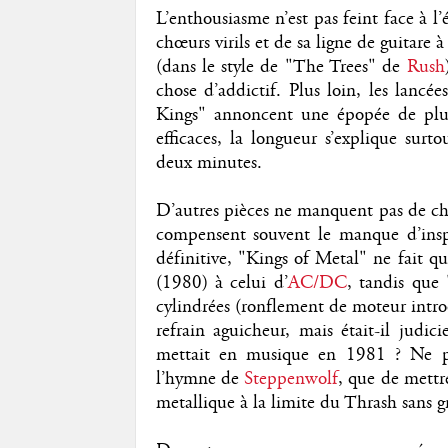
L’enthousiasme n’est pas feint face à l’
chœurs virils et de sa ligne de guitar
(dans le style de "The Trees" de
Rush
chose d’addictif. Plus loin, les lancé
Kings" annoncent une épopée de plus
efficaces, la longueur s’explique surt
deux minutes.
D’autres pièces ne manquent pas de char
compensent souvent le manque d’inspi
définitive, "Kings of Metal" ne fait qu
(1980) à celui d’
AC/DC
, tandis que 
cylindrées (ronflement de moteur intro
refrain aguicheur, mais était-il judi
mettait en musique en 1981 ? Ne pou
l’hymne de
Steppenwolf
, que de mettr
metallique à la limite du Thrash sans g