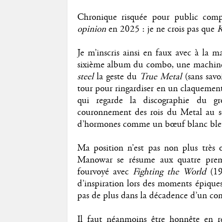
Chronique risquée pour public com
opinion
en 2025 : je ne crois pas que
K
Je m’inscris ainsi en faux avec à la 
sixième album du combo, une machine 
steel
la geste du
True Metal
(sans sav
tour pour ringardiser en un claquement
qui regarde la discographie du g
couronnement des rois du Metal au s
d’hormones comme un bœuf blanc bleu b
Ma position n’est pas non plus très o
Manowar se résume aux quatre premie
fourvoyé avec
Fighting the World
(1
d’inspiration lors des moments épiq
pas de plus dans la décadence d’un co
Il faut néanmoins être honnête en re