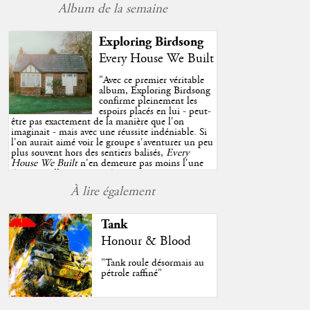
Album de la semaine
Exploring Birdsong
Every House We Built
"
Avec ce premier véritable
album, Exploring Birdsong
confirme pleinement les
espoirs placés en lui - peut-
être pas exactement de la manière que l'on
imaginait - mais avec une réussite indéniable. Si
l'on aurait aimé voir le groupe s'aventurer un peu
plus souvent hors des sentiers balisés,
Every
House We Built
n'en demeure pas moins l'une
des très belles surprises de cette année, porté par
plusieurs morceaux qui trouveront sans difficulté
À lire également
une place de choix dans vos playlists estivales.
"
Tank
Honour & Blood
"Tank roule désormais au
pétrole raffiné"