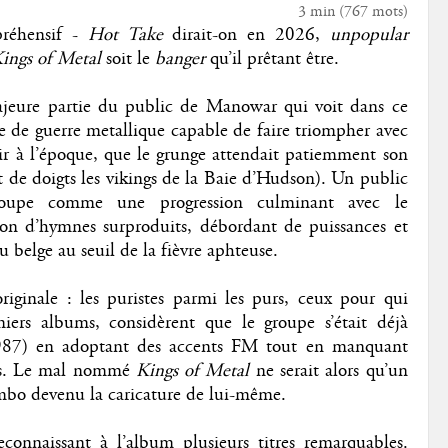
3 min
(
767
mots)
préhensif -
Hot Take
dirait-on en 2026,
unpopular
ings of Metal
soit le
banger
qu’il prêtant être.
majeure partie du public de Manowar qui voit dans ce
de guerre metallique capable de faire triompher avec
oir à l’époque, que le grunge attendait patiemment son
 de doigts les vikings de la Baie d’Hudson). Un public
roupe comme une progression culminant avec le
on d’hymnes surproduits, débordant de puissances et
elge au seuil de la fièvre aphteuse.
riginale : les puristes parmi les purs, ceux pour qui
rs albums, considèrent que le groupe s’était déjà
987) en adoptant des accents FM tout en manquant
ues. Le mal nommé
Kings of Metal
ne serait alors qu’un
mbo devenu la caricature de lui-même.
connaissant à l’album plusieurs titres remarquables.