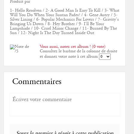
Produit par
1- Hello Resolven / 2- A Good Man Is Easy To Kill / 3- What
Will You Do When Your Suntan Fades? / 4- Gene Autry / 5-
Silver Lining / 6- Popular Mechanics For Lovers / 7- Gravity's
Bringing Us Down / 8- Hey Brother / 9- I'll Be Your
Lampshade / 10- Cruel Minor Change / 11- Burned By The
Sun / 12- Night Is The Day Turned Inside Out
Vous aussi, notez cet album ! (0 vote)
Consultez le barème de la colonne de droite
et donnez votre note à cet album
Commentaires
Soyez le premier à réagir à cette publication