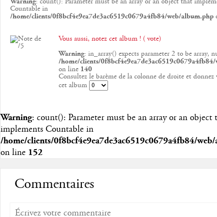
Warning
: count(): Parameter must be an array or an object that implem
Countable in
/home/clients/0f8bcf4e9ea7de3ac6519c0679a4fb84/web/album.php
o
Vous aussi, notez cet album ! ( vote)
Warning
: in_array() expects parameter 2 to be array, n
/home/clients/0f8bcf4e9ea7de3ac6519c0679a4fb84
on line
140
Consultez le barème de la colonne de droite et donnez 
cet album
Warning
: count(): Parameter must be an array or an object 
implements Countable in
/home/clients/0f8bcf4e9ea7de3ac6519c0679a4fb84/web
on line
152
Commentaires