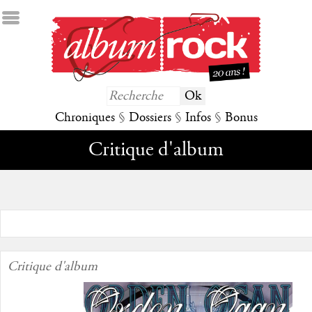
Chroniques
§
Dossiers
§
Infos
§
Bonus
Critique d'album
Critique d'album