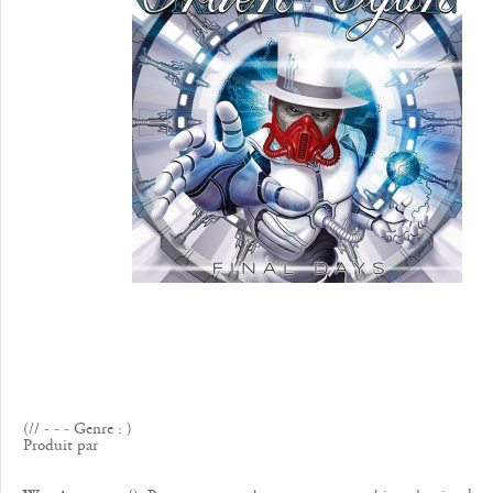
(// - - - Genre : )
Produit par