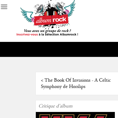
<
The Book Of Invasions - A Celtic
Symphony de Horslips
Critique d'album