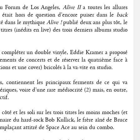
au Forum de Los Angeles,
Alive II
a toutes les allures
 était hors de question d’encore puiser dans le
back
ité dans le mythique
Alive !
publié deux ans plus tôt, le
titres (inédits en live) des trois derniers albums studio
r compléter un double vinyle, Eddie Kramer a proposé
trements de concerts et de réserver la quatrième face à
ions et une cover) bricolés à la va-vite en studio.
es, contiennent les principaux ferments de ce qui va
ériques, voire d’une rare médiocrité (2) mais, en outre,
ctif.
côté et les soli sur les trois titres les moins moches (et
cenaire du hard-rock Bob Kullick, le frère aîné de Bruce
remplaçant attitré de Space Ace au sein du combo.