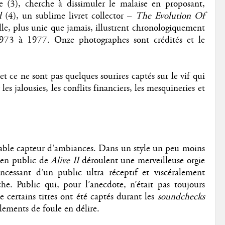
e (3), cherche à dissimuler le malaise en proposant,
d
(4), un sublime livret collector –
The Evolution Of
le, plus unie que jamais, illustrent chronologiquement
1973 à 1977. Onze photographes sont crédités et le
t et ce ne sont pas quelques sourires captés sur le vif qui
es jalousies, les conflits financiers, les mesquineries et
able capteur d’ambiances. Dans un style un peu moins
s en public de
Alive II
déroulent une merveilleuse orgie
cessant d’un public ultra réceptif et viscéralement
he. Public qui, pour l’anecdote, n’était pas toujours
e certains titres ont été captés durant les
soundchecks
lements de foule en délire.