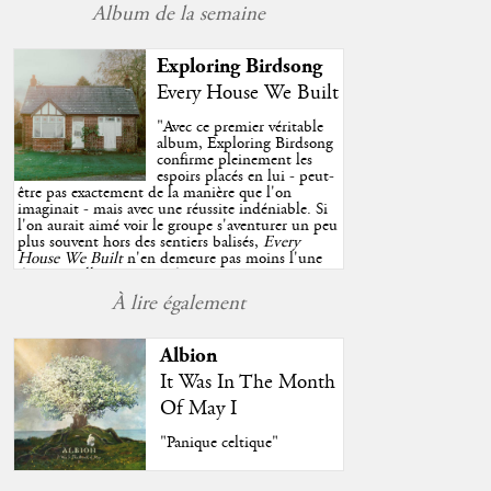
Album de la semaine
Exploring Birdsong
Every House We Built
"
Avec ce premier véritable
album, Exploring Birdsong
confirme pleinement les
espoirs placés en lui - peut-
être pas exactement de la manière que l'on
imaginait - mais avec une réussite indéniable. Si
l'on aurait aimé voir le groupe s'aventurer un peu
plus souvent hors des sentiers balisés,
Every
House We Built
n'en demeure pas moins l'une
des très belles surprises de cette année, porté par
plusieurs morceaux qui trouveront sans difficulté
À lire également
une place de choix dans vos playlists estivales.
"
Albion
It Was In The Month
Of May I
"Panique celtique"