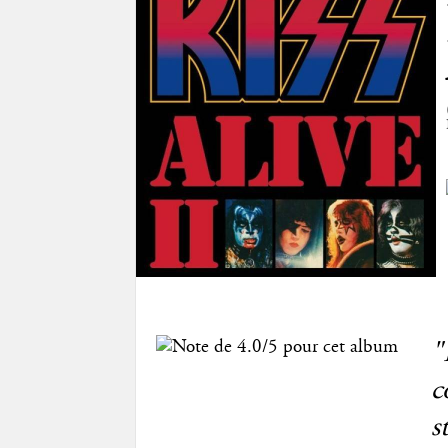
"
c
s