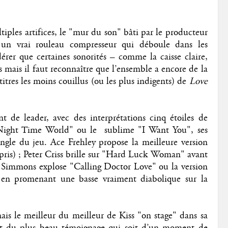
iples artifices, le "mur du son" bâti par le producteur
t un vrai rouleau compresseur qui déboule dans les
rer que certaines sonorités – comme la caisse claire,
 mais il faut reconnaître que l’ensemble a encore de la
itres les moins couillus (ou les plus indigents) de
Love
t de leader, avec des interprétations cinq étoiles de
Night Time World" ou le sublime "I Want You", ses
pingle du jeu. Ace Frehley propose la meilleure version
ris) ; Peter Criss brille sur "Hard Luck Woman" avant
ne Simmons explose "Calling Doctor Love" ou la version
n promenant une basse vraiment diabolique sur la
ais le meilleur du meilleur de Kiss "on stage" dans sa