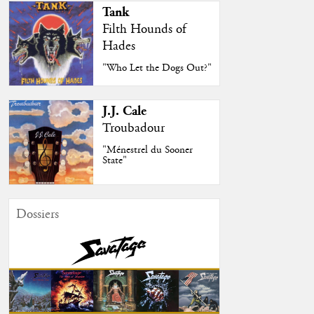
Tank
Filth Hounds of
Hades
"Who Let the Dogs Out?"
J.J. Cale
Troubadour
"Ménestrel du Sooner
State"
Dossiers