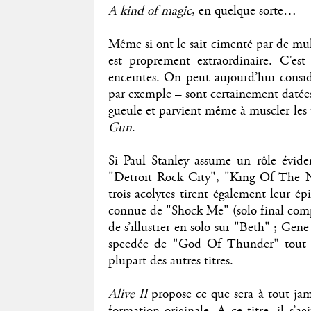
A kind of magic
, en quelque sorte…
Même si ont le sait cimenté par de mult
est proprement extraordinaire. C’es
enceintes. On peut aujourd’hui considé
par exemple – sont certainement datées
gueule et parvient même à muscler les t
Gun
.
Si Paul Stanley assume un rôle éviden
"Detroit Rock City", "King Of The 
trois acolytes tirent également leur é
connue de "Shock Me" (solo final comp
de s’illustrer en solo sur "Beth" ; Ge
speedée de "God Of Thunder" tout e
plupart des autres titres.
Alive II
propose ce que sera à tout jam