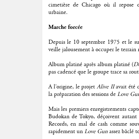
cimetière de Chicago où il repose 
urbaine.
Marche forcée
Depuis le 10 septembre 1975 et le s
veille jalousement à occuper le terrain
Album platiné après album platiné (
De
pas cadencé que le groupe trace sa route 
A l’origine, le projet
Alive II
avait été c
la préparation des sessions de
Love Gu
Mais les premiers enregistrements capt
Budokan de Tokyo, déçoivent autant 
Records, en mal de cash comme souvent
rapidement un
Love Gun
assez bâclé t