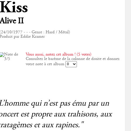
Kiss
Alive II
(24/10/1977 - - - Genre : Hard / Métal)
Produit par Eddie Kramer
Vous aussi, notez cet album ! (5 votes)
Consultez le barème de la colonne de droite et donnez
votre note à cet album
L’homme qui n’est pas ému par un
oncert est propre aux trahisons, aux
tratagèmes et aux rapines."