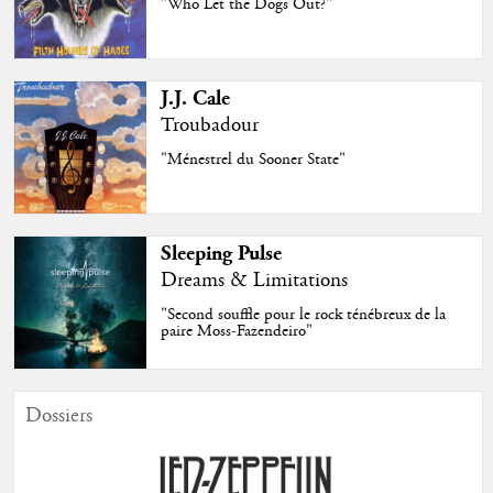
"Who Let the Dogs Out?"
J.J. Cale
Troubadour
"Ménestrel du Sooner State"
Sleeping Pulse
Dreams & Limitations
"Second souffle pour le rock ténébreux de la
paire Moss-Fazendeiro"
Dossiers