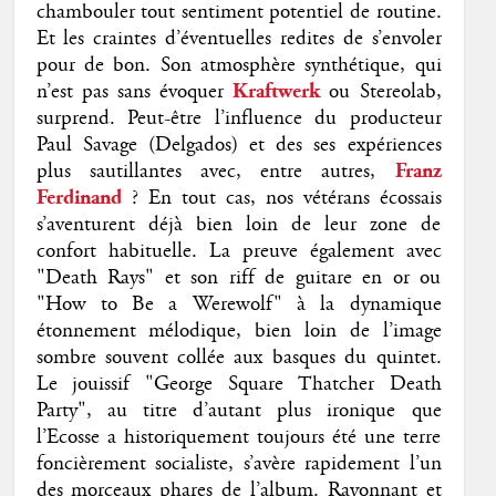
chambouler tout sentiment potentiel de routine.
Et les craintes d’éventuelles redites de s’envoler
pour de bon. Son atmosphère synthétique, qui
n’est pas sans évoquer
Kraftwerk
ou Stereolab,
surprend. Peut-être l’influence du producteur
Paul Savage (Delgados) et des ses expériences
plus sautillantes avec, entre autres,
Franz
Ferdinand
? En tout cas, nos vétérans écossais
s’aventurent déjà bien loin de leur zone de
confort habituelle. La preuve également avec
"Death Rays" et son riff de guitare en or ou
"How to Be a Werewolf" à la dynamique
étonnement mélodique, bien loin de l’image
sombre souvent collée aux basques du quintet.
Le jouissif "George Square Thatcher Death
Party", au titre d’autant plus ironique que
l’Ecosse a historiquement toujours été une terre
foncièrement socialiste, s’avère rapidement l’un
des morceaux phares de l’album. Rayonnant et