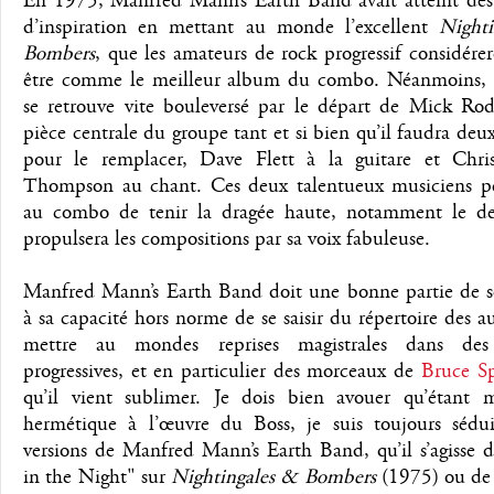
En 1975, Manfred Mann’s Earth Band avait atteint de
d’inspiration en mettant au monde l’excellent
Nighti
Bombers
, que les amateurs de rock progressif considére
être comme le meilleur album du combo. Néanmoins, 
se retrouve vite bouleversé par le départ de Mick Rod
pièce centrale du groupe tant et si bien qu’il faudra d
pour le remplacer, Dave Flett à la guitare et Chr
Thompson au chant. Ces deux talentueux musiciens p
au combo de tenir la dragée haute, notamment le de
propulsera les compositions par sa voix fabuleuse.
Manfred Mann’s Earth Band doit une bonne partie de s
à sa capacité hors norme de se saisir du répertoire des a
mettre au mondes reprises magistrales dans des 
progressives, et en particulier des morceaux de
Bruce Sp
qu’il vient sublimer. Je dois bien avouer qu’étant
hermétique à l’œuvre du Boss, je suis toujours sédui
versions de Manfred Mann’s Earth Band, qu’il s’agisse d
in the Night" sur
Nightingales & Bombers
(1975) ou de