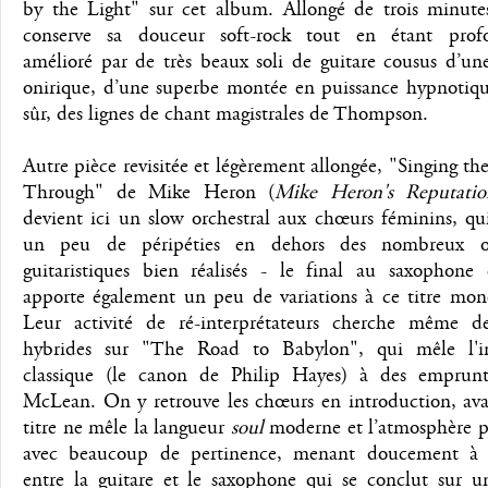
by the Light" sur cet album. Allongé de trois minutes,
conserve sa douceur soft-rock tout en étant prof
amélioré par de très beaux soli de guitare cousus d’un
onirique, d’une superbe montée en puissance hypnotiqu
sûr, des lignes de chant magistrales de Thompson.
Autre pièce revisitée et légèrement allongée, "Singing t
Through" de Mike Heron (
Mike Heron's Reputatio
devient ici un slow orchestral aux chœurs féminins, q
un peu de péripéties en dehors des nombreux o
guitaristiques bien réalisés - le final au saxophone
apporte également un peu de variations à ce titre mono
Leur activité de ré-interprétateurs cherche même d
hybrides sur "The Road to Babylon", qui mêle l'in
classique (le canon de Philip Hayes) à des empru
McLean. On y retrouve les chœurs en introduction, ava
titre ne mêle la langueur
soul
moderne et l’atmosphère pr
avec beaucoup de pertinence, menant doucement à 
entre la guitare et le saxophone qui se conclut sur un