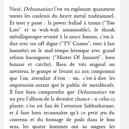
Varié,
Dehumanizer
l’est en explorant quasiment
toutes les couleurs du heavy metal traditionnel.
Et tout y passe : la power ballad à tiroirs (“Too
Late” et sa wah-wah insaisissable), le thrash
métalliquesque revisité à la sauce Iommi, c’est-à-
dire avec un riff digne (“TV Crimes”, tout à fait
honnête) ou le mid-tempo héroïque avec grand
refrain harangueur (“Master Of Insanity”, bien
binaire et catchy). Rien de très original ou
novateur, le groupe se livrant ici aux compromis
que l’on attendait d’eux - on, c’est-à-dire les
impresarios autant que le public de metalheads.
Il faut bien comprendre que
Dehumanizer
est
un peu l’album de la dernière chance : si celui-ci
plante, c’en est fini de l’aventure Sabbathienne,
et il faut bien reconnaître qu’à ce petit jeu du
convenu et du brossage de poils dans le bon
sens, les quatre hommes ont su soigner les