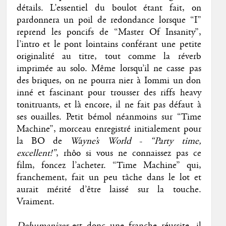
détails. L’essentiel du boulot étant fait, on
pardonnera un poil de redondance lorsque “I”
reprend les poncifs de “Master Of Insanity”,
l’intro et le pont lointains conférant une petite
originalité au titre, tout comme la réverb
imprimée au solo. Même lorsqu’il ne casse pas
des briques, on ne pourra nier à Iommi un don
inné et fascinant pour trousser des riffs heavy
tonitruants, et là encore, il ne fait pas défaut à
ses ouailles. Petit bémol néanmoins sur “Time
Machine”, morceau enregistré initialement pour
la BO de
Wayne’s World
-
“Party time,
excellent!”
, rhôo si vous ne connaissez pas ce
film, foncez l’acheter. “Time Machine” qui,
franchement, fait un peu tâche dans le lot et
aurait mérité d’être laissé sur la touche.
Vraiment.
Dehumanizer
est donc une franche réussite, il