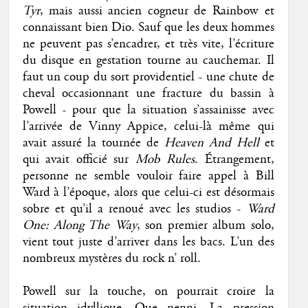
Tyr
, mais aussi ancien cogneur de Rainbow et
connaissant bien Dio. Sauf que les deux hommes
ne peuvent pas s’encadrer, et très vite, l’écriture
du disque en gestation tourne au cauchemar. Il
faut un coup du sort providentiel - une chute de
cheval occasionnant une fracture du bassin à
Powell - pour que la situation s’assainisse avec
l’arrivée de Vinny Appice, celui-là même qui
avait assuré la tournée de
Heaven And Hell
et
qui avait officié sur
Mob Rules
. Étrangement,
personne ne semble vouloir faire appel à Bill
Ward à l’époque, alors que celui-ci est désormais
sobre et qu’il a renoué avec les studios -
Ward
One: Along The Way
, son premier album solo,
vient tout juste d’arriver dans les bacs. L’un des
nombreux mystères du rock n’ roll.
Powell sur la touche, on pourrait croire la
situation idyllique. Que nenni. La pression