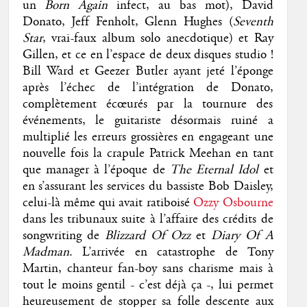
un
Born Again
infect, au bas mot), David
Donato, Jeff Fenholt, Glenn Hughes (
Seventh
Star
, vrai-faux album solo anecdotique) et Ray
Gillen, et ce en l’espace de deux disques studio !
Bill Ward et Geezer Butler ayant jeté l’éponge
après l’échec de l’intégration de Donato,
complètement écœurés par la tournure des
événements, le guitariste désormais ruiné a
multiplié les erreurs grossières en engageant une
nouvelle fois la crapule Patrick Meehan en tant
que manager à l’époque de
The Eternal Idol
et
en s’assurant les services du bassiste Bob Daisley,
celui-là même qui avait ratiboisé
Ozzy Osbourne
dans les tribunaux suite à l’affaire des crédits de
songwriting de
Blizzard Of Ozz
et
Diary Of A
Madman
. L’arrivée en catastrophe de Tony
Martin, chanteur fan-boy sans charisme mais à
tout le moins gentil - c’est déjà ça -, lui permet
heureusement de stopper sa folle descente aux