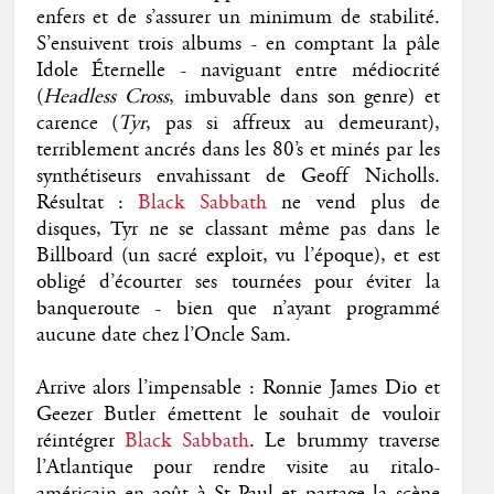
enfers et de s’assurer un minimum de stabilité.
S’ensuivent trois albums - en comptant la pâle
Idole Éternelle - naviguant entre médiocrité
(
Headless Cross
, imbuvable dans son genre) et
carence (
Tyr
, pas si affreux au demeurant),
terriblement ancrés dans les 80’s et minés par les
synthétiseurs envahissant de Geoff Nicholls.
Résultat :
Black Sabbath
ne vend plus de
disques, Tyr ne se classant même pas dans le
Billboard (un sacré exploit, vu l’époque), et est
obligé d’écourter ses tournées pour éviter la
banqueroute - bien que n’ayant programmé
aucune date chez l’Oncle Sam.
Arrive alors l’impensable : Ronnie James Dio et
Geezer Butler émettent le souhait de vouloir
réintégrer
Black Sabbath
. Le brummy traverse
l’Atlantique pour rendre visite au ritalo-
américain en août à St Paul et partage la scène