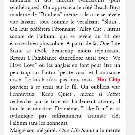
sautillant et des choeurs évanescents (puis
synthétiques). On appréciera le côté Beach Boys
moderne de "Brothers" même si le titre se révèle
vite lassant, tout comme le vocalisant "Slush".
On leur préférera l'étonnant "Alley Cat", intrus
sonore de l'album, qui se révèle au fil des
écoutes bien plus solide. A partir de là, One Life
Stand se révèle beaucoup moins réjouissant.
Retour à l'ambiance dancefloor aussi avec "We
Have Love" où les anglais en font peut être un
peu trop sur l'intro "petite voix" et l'ambiance
disco. Le kitch n'est pas loin, mais
Hot Chip
parvient à se tenir sur le fil. On oubliera vite
l'ennuyeux "Keep Quiet", même si l'effet
recherché par le titre est facilement atteint, il
faut le reconnaître. De même, "Take It in" et sa
rythmique pas suffisamment assumée clôt
l'album sans les honneurs.
Malgré son inégalité,
One Life Stand
a le mérite