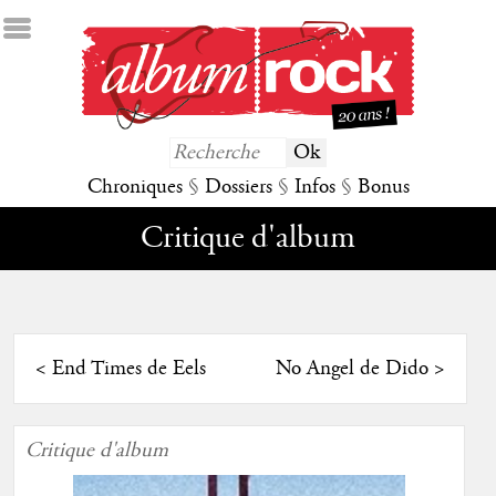
Chroniques
§
Dossiers
§
Infos
§
Bonus
Critique d'album
<
End Times de Eels
No Angel de Dido
>
Critique d'album