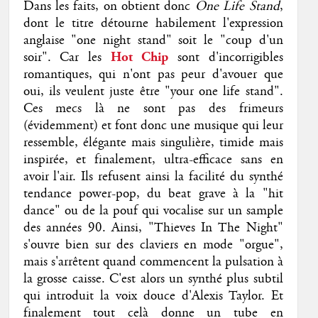
Dans les faits, on obtient donc
One Life Stand
,
dont le titre détourne habilement l'expression
anglaise "one night stand" soit le "coup d'un
soir". Car les
Hot Chip
sont d'incorrigibles
romantiques, qui n'ont pas peur d'avouer que
oui, ils veulent juste être "your one life stand".
Ces mecs là ne sont pas des frimeurs
(évidemment) et font donc une musique qui leur
ressemble, élégante mais singulière, timide mais
inspirée, et finalement, ultra-efficace sans en
avoir l'air. Ils refusent ainsi la facilité du synthé
tendance power-pop, du beat grave à la "hit
dance" ou de la pouf qui vocalise sur un sample
des années 90. Ainsi, "Thieves In The Night"
s'ouvre bien sur des claviers en mode "orgue",
mais s'arrêtent quand commencent la pulsation à
la grosse caisse. C'est alors un synthé plus subtil
qui introduit la voix douce d'Alexis Taylor. Et
finalement tout celà donne un tube en