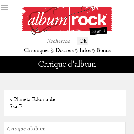
Chroniques
§
Dossiers
§
Infos
§
Bonus
Critique d'album
<
Planeta Eskoria de
Ska-P
Critique d'album