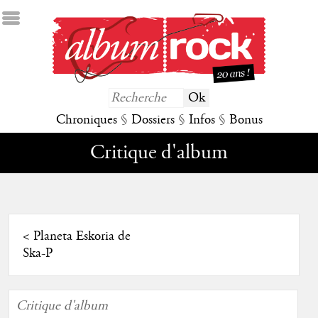
Chroniques
§
Dossiers
§
Infos
§
Bonus
Critique d'album
<
Planeta Eskoria de
Ska-P
Critique d'album