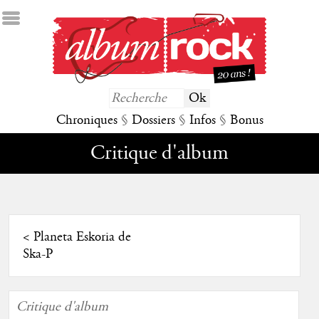
Chroniques
§
Dossiers
§
Infos
§
Bonus
Critique d'album
<
Planeta Eskoria de
Ska-P
Critique d'album