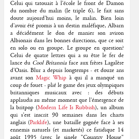
Celui qui tatouait à l'école le front de Damon
du nombre du malin (le triple 6), le fait sans
doute aujourd'hui moins, le malin. Bien loin
d'avoir été promis à un destin maléfique, Albarn
a décidément le don de manier son aviron
Albionais dans les bonnes directions, que ce soit
en solo ou en groupe. Le groupe en question?
Celui de quatre lettres qui a su être le fer de
lance du
Cool Britannia
face aux frères Lagalère
d'Oasis. Blur a depuis longtemps - et douze ans
avant son
Magic Whip
à qui il a manqué un
coup de fouet - plié le game des jeux olympiques
britanniques musicaux avec : des débuts
applaudis au même moment que l'émergence de
la britpop (
Modern Life Is Rubbish
), un album
qui s'est inscrit 90 semaines dans les charts
anglais (
Parklife
), une bataille gagnée face à ses
ennemis naturels (et marketés) ce fatidique 14
août 1995 (avec le single "Country House"