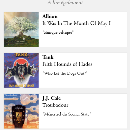
À lire également
Albion
It Was In The Month Of May I
"Panique celtique"
Tank
Filth Hounds of Hades
"Who Let the Dogs Out?"
J.J. Cale
Troubadour
"Ménestrel du Sooner State"