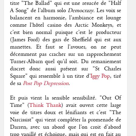
titre "The Ballad" qui est une resucée de "Half
A Song" de l'album solo
Democrazy
. Les voix se
balancent en harmonie, l'ambiance est lounge
comme l'hôtel casino des Arctic Monkeys, et
c'est bien normal puisque c'est le producteur
(James Ford) des gars de Sheffield qui est aux
manettes. Et faut se l'avouer, on ne peut
décemment pas cracher sur un rapprochement
Turner-Albarn quel qu'il soit. Du remaniement
discret donc aussi présent sur "St Charles
Square" qui ressemble à un titre d'
Iggy Pop
, tiré
de sa
Post Pop Depression
.
Et puis vient la sensible sensibilité. "Out Of
Time" (
Think Thank
) avait ouvert cette large
voie de titres doux et lénifiants et c'est "The
Narcissist" qui vient compléter la promenade de
Darren, avec un abord que l'on croit d'abord
trop vanillé et échoïque, mais qui est en fait au