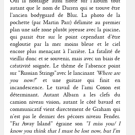
Oui la nostalgie aussi flotte sur l'album tout
autant que le nom de Darren qui se trouve être
l'ancien bodyguard de Blur. La photo de la
pochette (par Martin Parr) délimite au premier
plan une safe zone plutôt joyeuse avec la piscine,
qui parait être sur le point cependant d'être
engloutie par la mer moins bleue et le ciel
encore plus menaçant à l'arrière. La fatalité de
vieillir donc et se souvenir, mais avec un biais de
créativité soignée. Le thème de l'absence point
sur "Russian Strings"avec le lancinant
'Where are
you now?
" et une guitare qui finit en
incandescence. Le travail de l'ami Coxon est
déterminant. Autant Albarn a les clefs du
camion niveau vision, autant le côté bavard et
communicatif vient directement de Graham qui
n'est pas le dernier des pécores niveau Fender.
"Far Away Island" égraine son
"I miss you/ I
know you think that I must be lost now, but I'm