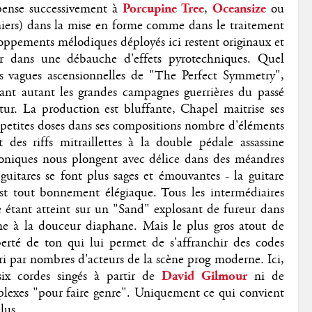
pense successivement à
Porcupine Tree
,
Oceansize
ou
rniers) dans la mise en forme comme dans le traitement
loppements mélodiques déployés ici restent originaux et
r dans une débauche d'effets pyrotechniques. Quel
es vagues ascensionnelles de "The Perfect Symmetry",
ant autant les grandes campagnes guerrières du passé
tur. La production est bluffante, Chapel maitrise ses
à petites doses dans ses compositions nombre d'éléments
des riffs mitraillettes à la double pédale assassine
honiques nous plongent avec délice dans des méandres
guitares se font plus sages et émouvantes - la guitare
t tout bonnement élégiaque. Tous les intermédiaires
me étant atteint sur un "Sand" explosant de fureur dans
me à la douceur diaphane. Mais le plus gros atout de
berté de ton qui lui permet de s'affranchir des codes
cri par nombres d'acteurs de la scène prog moderne. Ici,
ix cordes singés à partir de
David Gilmour
ni de
lexes "pour faire genre". Uniquement ce qui convient
lus.