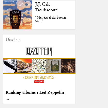
J.J. Cale
Troubadour
"Ménestrel du Sooner
State"
Dossiers
Ranking albums : Led Zeppelin
...