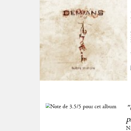
"
p
Ni