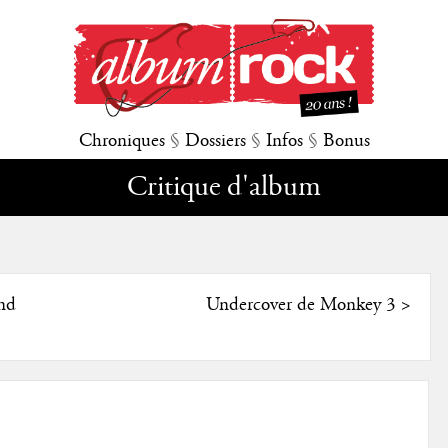
Chroniques
§
Dossiers
§
Infos
§
Bonus
Critique d'album
nd
Undercover de Monkey 3
>