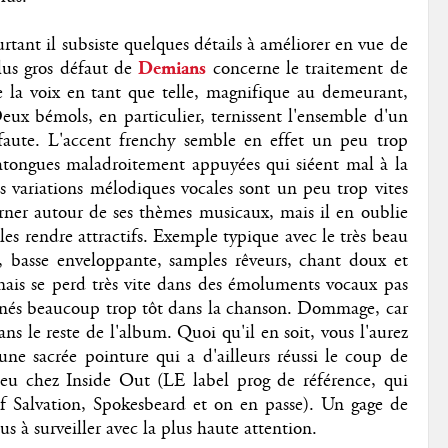
tant il subsiste quelques détails à améliorer en
vue
de
lus gros défaut de
Demians
concerne le traitement de
e la voix en tant que telle, magnifique au demeurant,
 Deux bémols, en particulier, ternissent l'ensemble d'un
 faute. L'accent frenchy semble en effet un peu trop
tongues maladroitement appuyées qui siéent mal à la
s variations mélodiques vocales sont un peu trop vites
rner autour de ses thèmes musicaux, mais il en oublie
les rendre attractifs. Exemple typique avec le très beau
, basse enveloppante, samples rêveurs, chant doux et
ais se perd très vite dans des émoluments vocaux pas
menés beaucoup trop tôt dans la chanson. Dommage, car
ns le reste de l'album. Quoi qu'il en soit, vous l'aurez
une sacrée pointure qui a d'ailleurs réussi le coup de
 jeu chez Inside Out (LE label prog de référence, qui
f Salvation, Spokesbeard et on en passe). Un gage de
s à surveiller avec la plus haute attention.