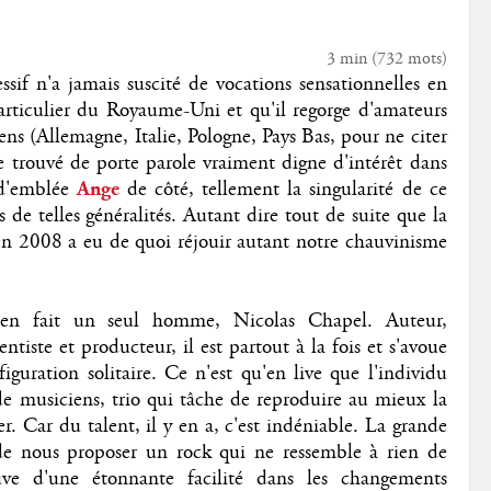
3 min
(
732
mots)
essif n'a jamais suscité de vocations sensationnelles en
particulier du Royaume-Uni et qu'il regorge d'amateurs
ns (Allemagne, Italie, Pologne, Pays Bas, pour ne citer
re trouvé de porte parole vraiment digne d'intérêt dans
d'emblée
Ange
de côté, tellement la singularité de ce
 de telles généralités. Autant dire tout de suite que la
en 2008 a eu de quoi réjouir autant notre chauvinisme
en fait un seul homme, Nicolas Chapel. Auteur,
tiste et producteur, il est partout à la fois et s'avoue
iguration solitaire. Ce n'est qu'en live que l'individu
 de musiciens, trio qui tâche de reproduire au mieux la
r. Car du talent, il y en a, c'est indéniable. La grande
e nous proposer un rock qui ne ressemble à rien de
uve d'une étonnante facilité dans les changements