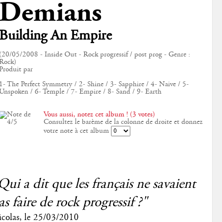
Demians
Building An Empire
(20/05/2008 - Inside Out - Rock progressif / post prog - Genre :
Rock)
Produit par
1- The Perfect Symmetry / 2- Shine / 3- Sapphire / 4- Naive / 5-
Unspoken / 6- Temple / 7- Empire / 8- Sand / 9- Earth
Vous aussi, notez cet album ! (3 votes)
Consultez le barème de la colonne de droite et donnez
votre note à cet album
Qui a dit que les français ne savaient
as faire de rock progressif ?"
colas
, le
25/03/2010