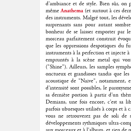
d'ambiance et de style. Bien sûr, on 
même
Anathema
(et surtout à ces de
des instruments. Malgré tout, les déve
surprenants sans pour autant sombre
bonheur de se laisser emporter par l
morceau parfaitement construit évoqu
que les oppressions despotiques du fu
instruments à la perfection et injecte 
empruntés à la scène metal qui vont 
("Shine"). Ailleurs, les samples symp
onctueux et grandioses tandis que les 
acoustique de "Naive", notamment, es
d'intensité sont possibles, le paroxys
sa dernière portion à partir d'un thè
Demians, une fois encore, c'est sa li
parfois ubuesques utilisés à corps et à 
vous ne retrouverez pas de soli de s
développements rythmiques ultra-comp
aux morceaux et à l'album, et rien de p