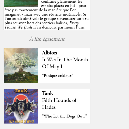
confirme pleinement les
espoirs placés en lui - peut-
être pas exactement de la manière que l'on
imaginait - mais avec une réussite indéniable. Si
l'on aurait aimé voir le groupe s'aventurer un peu
plus souvent hors des sentiers balisés,
Every
House We Built
n'en demeure pas moins l'une
des très belles surprises de cette année, porté par
plusieurs morceaux qui trouveront sans difficulté
À lire également
une place de choix dans vos playlists estivales.
"
Albion
It Was In The Month
Of May I
"Panique celtique"
Tank
Filth Hounds of
Hades
"Who Let the Dogs Out?"