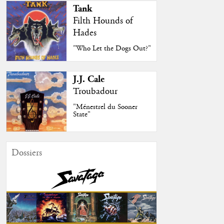
Tank
Filth Hounds of
Hades
"Who Let the Dogs Out?"
J.J. Cale
Troubadour
"Ménestrel du Sooner
State"
Dossiers