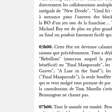
directement les collaborations multipl
intégrale de "New Divide", "Until It’s 
à outrance pour l’univers des blockb
la BO d’un jeu issu de la franchise… 
Michael Bay est de plus en plus grand
au final un produit finement ficelé qui
03h00.
Cette fête est devenue calami
raisons que précédemment. Tout a déjà 
"Rebellion" (morceau auquel la pa
bénéficié) ou "Final Masquerade", les 
Graves", "A Line in the Sand"), les
("Final Masquerade"), la seule bouffée
qui se veut malgré tout prenant de par
la contribution de Tom Morello s’avèr
Bennington ne chante pas.
07h00.
Tout le monde est tombé. Person