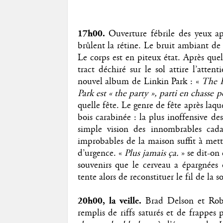
17h00.
Ouverture fébrile des yeux apr
brûlent la rétine. Le bruit ambiant de l
Le corps est en piteux état. Après que
tract déchiré sur le sol attire l’atte
nouvel album de Linkin Park : «
The H
Park est « the party », parti en chasse 
quelle fête. Le genre de fête après laqu
bois carabinée : la plus inoffensive de
simple vision des innombrables cadav
improbables de la maison suffit à mett
d’urgence. «
Plus jamais ça.
» se dit-on 
souvenirs que le cerveau a épargnées
tente alors de reconstituer le fil de la s
20h00, la veille.
Brad Delson et Rob B
remplis de riffs saturés et de frappes