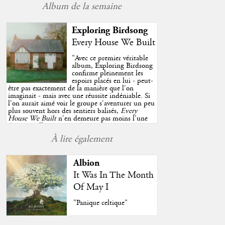
Album de la semaine
Exploring Birdsong
Every House We Built
"
Avec ce premier véritable
album, Exploring Birdsong
confirme pleinement les
espoirs placés en lui - peut-
être pas exactement de la manière que l'on
imaginait - mais avec une réussite indéniable. Si
l'on aurait aimé voir le groupe s'aventurer un peu
plus souvent hors des sentiers balisés,
Every
House We Built
n'en demeure pas moins l'une
des très belles surprises de cette année, porté par
plusieurs morceaux qui trouveront sans difficulté
À lire également
une place de choix dans vos playlists estivales.
"
Albion
It Was In The Month
Of May I
"Panique celtique"