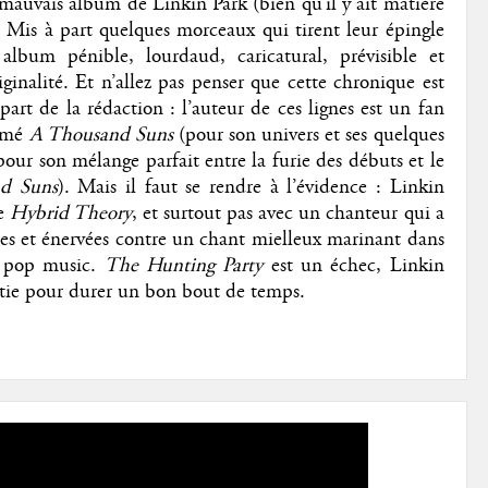
 mauvais album de Linkin Park (bien qu’il y ait matière
. Mis à part quelques morceaux qui tirent leur épingle
lbum pénible, lourdaud, caricatural, prévisible et
ginalité. Et n’allez pas penser que cette chronique est
part de la rédaction : l’auteur de ces lignes est un fan
aimé
A Thousand Suns
(pour son univers et ses quelques
our son mélange parfait entre la furie des débuts et le
d Suns
). Mais il faut se rendre à l’évidence : Linkin
de
Hybrid Theory
, et surtout pas avec un chanteur qui a
des et énervées contre un chant mielleux marinant dans
a pop music.
The Hunting Party
est un échec, Linkin
artie pour durer un bon bout de temps.