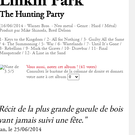
Linkin Park
The Hunting Party
(16/06/2014 - Warner Bros. - Neo metal - Genre : Hard / Métal)
Produit par Mike Shinoda, Bred Delson
1- Keys to the Kingdom / 2- All for Nothing / 3- Guilty All the Same
/ 4- The Summoning / 5- War / 6- Wastelands / 7- Until It's Gone /
8- Rebellion / 9- Mark the Graves / 10- Drawbar / 11- Final
Masquerade / 12- A Line in the Sand
Vous aussi, notez cet album ! (41 votes)
Consultez le barème de la colonne de droite et donnez
votre note à cet album
Récit de la plus grande gueule de bois
yant jamais suivi une fête."
an
, le
25/06/2014