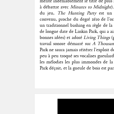
mérite indéniablement le titre de plus
à débattre avec
Minutes to Midnight
)
du jeu,
The Hunting Party
est un a
convenu, proche du degré zéro de l’ori
un traditionnel bashing en règle de la 
de longue date de Linkin Park, qui a 
bonnes idées) et adoré
Living Things
(p
travail sonore démarré sur
A Thousan
Park ne saura jamais réitérer l’exploit 
peu à peu troqué ses vocalises gueular
les mélodies les plus immondes de l
Park déçoit, et la gueule de bois est p