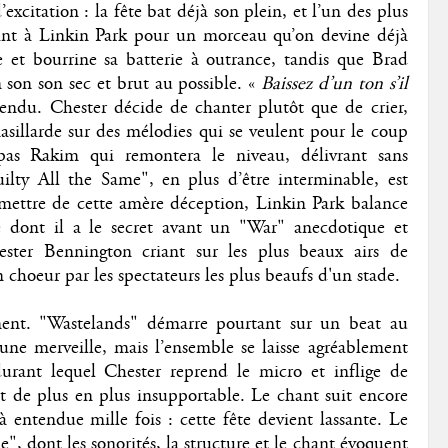
citation : la fête bat déjà son plein, et l’un des plus
oint à Linkin Park pour un morceau qu’on devine déjà
e et bourrine sa batterie à outrance, tandis que Brad
 son son sec et brut au possible. «
Baissez d’un ton s’il
endu. Chester décide de chanter plutôt que de crier,
nasillarde sur des mélodies qui se veulent pour le coup
 pas Rakim qui remontera le niveau, délivrant sans
ilty All the Same", en plus d’être interminable, est
mettre de cette amère déception, Linkin Park balance
le dont il a le secret avant un "War" anecdotique et
ter Bennington criant sur les plus beaux airs de
choeur par les spectateurs les plus beaufs d'un stade.
ment. "Wastelands" démarre pourtant sur un beat au
e une merveille, mais l’ensemble se laisse agréablement
durant lequel Chester reprend le micro et inflige de
t de plus en plus insupportable. Le chant suit encore
entendue mille fois : cette fête devient lassante. Le
ne", dont les sonorités, la structure et le chant évoquent