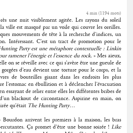
4 min
(
1194
mots)
ès une nuit visiblement agitée. Les rayons du soleil
a ville est masqué par un voile qui couvre les oreilles.
lques mouvements de tête à la recherche d’indices, un
ntion. Intéressant. C’est un tract de promotion pour le
unting Party est une métaphore contextuelle : Linkin
pour ramener l’énergie et l’essence du rock.
» Mes aïeux,
elle on se réveille avec ce qui s’avère être une gueule de
s gorgées d’eau devient une torture pour le corps, et la
res de bouteilles gisant dans les endroits les plus
re l’estomac en ébullition et à déclencher l’évacuation
en essayant de relier entre elles les différentes bribes de
 d’un blackout de circonstance. Aspirine en main, on
oirée qu’était
The Hunting Party
…
ourdon arrivent les premiers à la maison, les bras
 percutantes. Ça promet d’être une bonne soirée !
Like