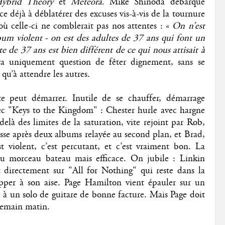
ybrid Theory
et
Meteora
. Mike Shinoda débarque
 déjà à déblatérer des excuses vis-à-vis de la tournure
où celle-ci ne comblerait pas nos attentes : «
On n’est
um violent - on est des adultes de 37 ans qui font un
e de 37 ans est bien différent de ce qui nous attisait à
ra uniquement question de fêter dignement, sans se
 qu’à attendre les autres.
e peut démarrer. Inutile de se chauffer, démarrage
ec "Keys to the Kingdom" : Chester hurle avec hargne
elà des limites de la saturation, vite rejoint par Rob,
esse après deux albums relayée au second plan, et Brad,
st violent, c’est percutant, et c’est vraiment bon. La
 du morceau bateau mais efficace. On jubile : Linkin
 directement sur "All for Nothing" qui reste dans la
pper à son aise. Page Hamilton vient épauler sur un
ce à un solo de guitare de bonne facture. Mais Page doit
demain matin.