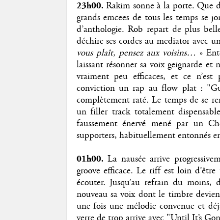
23h00.
Rakim sonne à la porte. Que d’ex
grands emcees de tous les temps se j
d’anthologie. Rob repart de plus bell
déchire ses cordes au mediator avec un
vous plaît, pensez aux voisins…
» Ent
laissant résonner sa voix geignarde et 
vraiment peu efficaces, et ce n’est
conviction un rap au flow plat : "Gu
complètement raté. Le temps de se re
un filler track totalement dispensab
faussement énervé mené par un Ches
supporters, habituellement entonnés en 
01h00.
La nausée arrive progressive
groove efficace. Le riff est loin d’êtr
écouter. Jusqu’au refrain du moins, 
nouveau sa voix dont le timbre devien
une fois une mélodie convenue et déjà 
verre de trop arrive avec "Until It’s Go