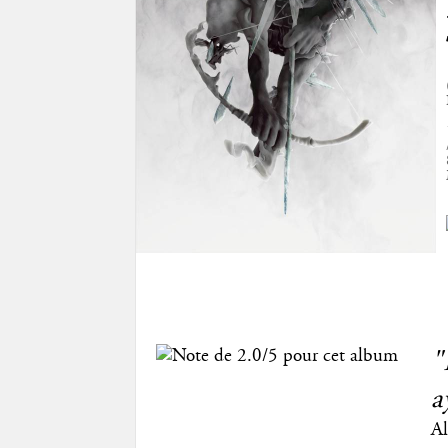
"
a
Al