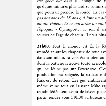
the good old days
, à l’époque de
H
quelques minutes plus tard et commence
que pourrait prendre la soirée, au cas 
pas des ados de 18 ans qui font un alb
album violent. Et ce qui attise un adult
l’époque.
» Qu’importe, ce soir il se
soucier de l’âge de chacun. Il n’y a plus
21h00.
Tout le monde est là, la fêt
immédiat sur les chapeaux de roue av
dans son micro, sa voix étant bien au-d
dont la batterie retrouve toute sa nobl
qui ne lésine pas sur l’overdrive. C’e
production est soignée, la structure
Park est de retour. Les gus embrayent
même veine tout en laissant Mike ra
refrain fédérateur avant de laisser pla
partir, rendez-vous à 9h00 au bureau 