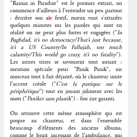
"Rainin in Paradize" est le premier extrait, on
commence d'ailleurs à l'entendre un peu partout
: derrière son
air
festif, mieux vaut s'attarder
quelques minutes sur les paroles qui sont en
réalité on ne peut plus fortes et engagées ("
In
Baghdad, it’s no democracy/That’s just because,
it’s a US Country/In Fallujah, too much
calamity/This world go crazy, it’s no fatality
").
Les autres titres se savourent tout autant :
mention spéciale pour "Panik Panik", un
morceau tout à fait déjanté, où le chanteur imite
l'accent créole ("
C'est la panique sur le
périphérique
") tout en jouant joliment avec les
mots ("
Paniker sans plastik
") - fou rire garanti.
On retrouve cette même atmosphère qui est
propre au chanteur, et dans l'ensemble
beaucoup d'éléments des anciens albums,
comme le bruit incessant de l'ambulance, qui