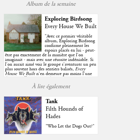
Album de la semaine
Exploring Birdsong
Every House We Built
"
Avec ce premier véritable
album, Exploring Birdsong
confirme pleinement les
espoirs placés en lui - peut-
être pas exactement de la manière que l'on
imaginait - mais avec une réussite indéniable. Si
l'on aurait aimé voir le groupe s'aventurer un peu
plus souvent hors des sentiers balisés,
Every
House We Built
n'en demeure pas moins l'une
des très belles surprises de cette année, porté par
plusieurs morceaux qui trouveront sans difficulté
À lire également
une place de choix dans vos playlists estivales.
"
Tank
Filth Hounds of
Hades
"Who Let the Dogs Out?"