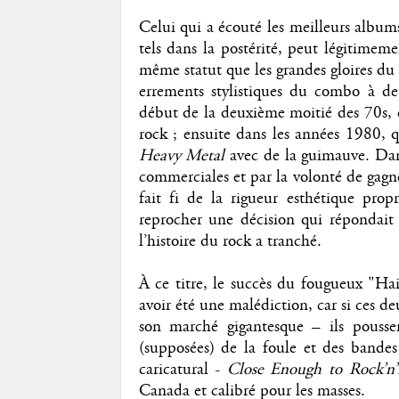
Celui qui a écouté les meilleurs albu
tels dans la postérité, peut légitime
même statut que les grandes gloires du 
errements stylistiques du combo à de
début de la deuxième moitié des 70s, 
rock ; ensuite dans les années 1980, 
Heavy Metal
avec de la guimauve. Dans
commerciales et par la volonté de gagn
fait fi de la rigueur esthétique pro
reprocher une décision qui répondait à
l’histoire du rock a tranché.
À ce titre, le succès du fougueux "H
avoir été une malédiction, car si ces de
son marché gigantesque – ils pousse
(supposées) de la foule et des bande
caricatural -
Close Enough to Rock’n’
Canada et calibré pour les masses.