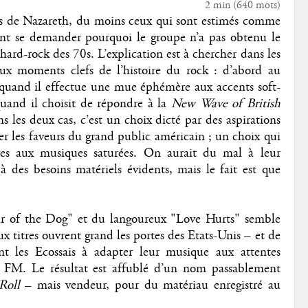
2 min
(
640
mots)
ms de Nazareth, du moins ceux qui sont estimés comme
ment se demander pourquoi le groupe n’a pas obtenu le
hard-rock des 70s. L’explication est à chercher dans les
ux moments clefs de l’histoire du rock : d’abord au
quand il effectue une mue éphémère aux accents soft-
quand il choisit de répondre à la
New Wave of British
 les deux cas, c’est un choix dicté par des aspirations
er les faveurs du grand public américain ; un choix qui
pres aux musiques saturées. On aurait du mal à leur
 des besoins matériels évidents, mais le fait est que
air of the Dog" et du langoureux "Love Hurts" semble
ux titres ouvrent grand les portes des Etats-Unis – et de
nt les Ecossais à adapter leur musique aux attentes
s FM. Le résultat est affublé d’un nom passablement
Roll
– mais vendeur, pour du matériau enregistré au