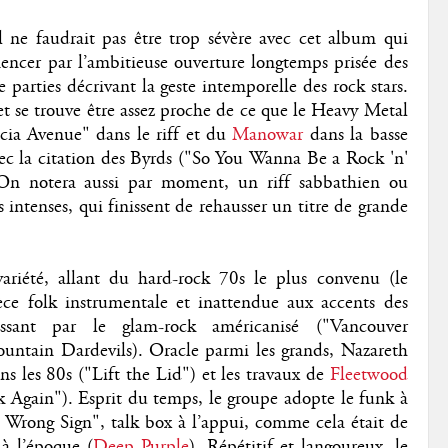
l ne faudrait pas être trop sévère avec cet album qui
encer par l’ambitieuse ouverture longtemps prisée des
e parties décrivant la geste intemporelle des rock stars.
t se trouve être assez proche de ce que le Heavy Metal
acia Avenue" dans le riff et du
Manowar
dans la basse
 avec la citation des Byrds ("So You Wanna Be a Rock 'n'
 On notera aussi par moment, un riff sabbathien ou
 intenses, qui finissent de rehausser un titre de grande
ariété, allant du hard-rock 70s le plus convenu (le
ièce folk instrumentale et inattendue aux accents des
sant par le glam-rock américanisé ("Vancouver
ntain Dardevils). Oracle parmi les grands, Nazareth
s les 80s ("Lift the Lid") et les travaux de
Fleetwood
Again"). Esprit du temps, le groupe adopte le funk à
Wrong Sign", talk box à l’appui, comme cela était de
 à l’époque (
Deep Purple
). Répétitif et langoureux, le