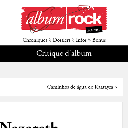
Chroniques
§
Dossiers
§
Infos
§
Bonus
Critique d'album
Caminhos de água de Kaatayra
>