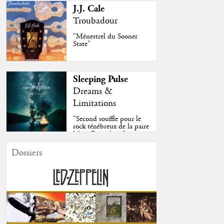
J.J. Cale
Troubadour
"Ménestrel du Sooner
State"
Sleeping Pulse
Dreams &
Limitations
"Second souffle pour le
rock ténébreux de la paire
Moss-Fazendeiro"
Dossiers