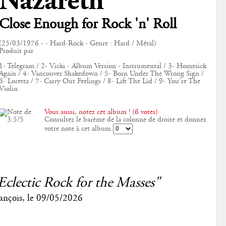
Nazareth
Close Enough for Rock 'n' Roll
(25/03/1976 - - Hard-Rock - Genre : Hard / Métal)
Produit par
1- Telegram / 2- Vicki - Album Version - Instrumental / 3- Homesick
Again / 4- Vancouver Shakedown / 5- Born Under The Wrong Sign /
6- Loretta / 7- Carry Out Feelings / 8- Lift The Lid / 9- You're The
Violin
Vous aussi, notez cet album ! (6 votes)
Consultez le barème de la colonne de droite et donnez
votre note à cet album
Eclectic Rock for the Masses"
ançois
, le
09/05/2026