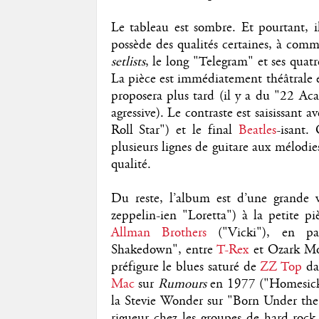
Le tableau est sombre. Et pourtant, i
possède des qualités certaines, à comm
setlists
, le long "Telegram" et ses quatr
La pièce est immédiatement théâtrale e
proposera plus tard (il y a du "22 Ac
agressive). Le contraste est saisissant
Roll Star") et le final
Beatles
-isant.
plusieurs lignes de guitare aux mélodies
qualité.
Du reste, l’album est d’une grande v
zeppelin-ien "Loretta") à la petite p
Allman Brothers
("Vicki"), en pas
Shakedown", entre
T-Rex
et Ozark Mou
préfigure le blues saturé de
ZZ Top
dan
Mac
sur
Rumours
en 1977 ("Homesick 
la Stevie Wonder sur "Born Under the 
rigueur chez les groupes de hard-rock