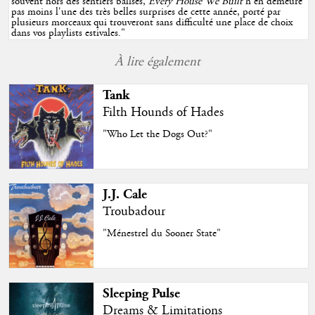
souvent hors des sentiers balisés,
Every House We Built
n'en demeure
pas moins l'une des très belles surprises de cette année, porté par
plusieurs morceaux qui trouveront sans difficulté une place de choix
dans vos playlists estivales.
"
À lire également
Tank
Filth Hounds of Hades
"Who Let the Dogs Out?"
J.J. Cale
Troubadour
"Ménestrel du Sooner State"
Sleeping Pulse
Dreams & Limitations