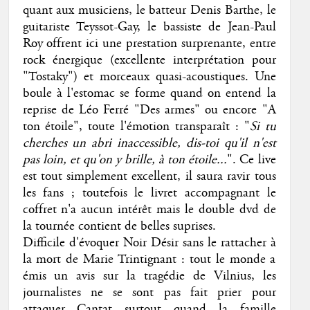
quant aux musiciens, le batteur Denis Barthe, le
guitariste Teyssot-Gay, le bassiste de Jean-Paul
Roy offrent ici une prestation surprenante, entre
rock énergique (excellente interprétation pour
"Tostaky") et morceaux quasi-acoustiques. Une
boule à l'estomac se forme quand on entend la
reprise de Léo Ferré "Des armes" ou encore "A
ton étoile", toute l'émotion transparaît : "
Si tu
cherches un abri inaccessible, dis-toi qu'il n'est
pas loin, et qu'on y brille, à ton étoile...
". Ce live
est tout simplement excellent, il saura ravir tous
les fans ; toutefois le livret accompagnant le
coffret n'a aucun intérêt mais le double dvd de
la tournée contient de belles suprises.
Difficile d'évoquer Noir Désir sans le rattacher à
la mort de Marie Trintignant : tout le monde a
émis un avis sur la tragédie de Vilnius, les
journalistes ne se sont pas fait prier pour
attaquer Cantat surtout quand la famille