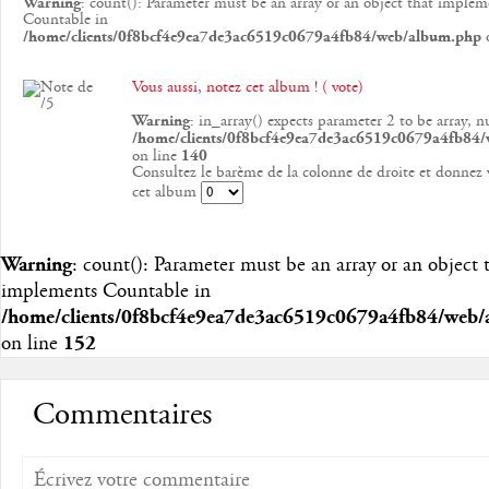
Warning
: count(): Parameter must be an array or an object that implem
Countable in
/home/clients/0f8bcf4e9ea7de3ac6519c0679a4fb84/web/album.php
o
Vous aussi, notez cet album ! ( vote)
Warning
: in_array() expects parameter 2 to be array, n
/home/clients/0f8bcf4e9ea7de3ac6519c0679a4fb84
on line
140
Consultez le barème de la colonne de droite et donnez 
cet album
Warning
: count(): Parameter must be an array or an object 
implements Countable in
/home/clients/0f8bcf4e9ea7de3ac6519c0679a4fb84/web
on line
152
Commentaires