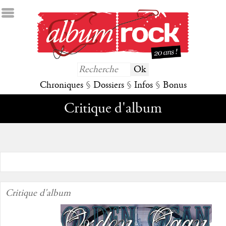
Chroniques
§
Dossiers
§
Infos
§
Bonus
Critique d'album
Critique d'album