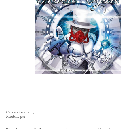
(// - - - Genre : )
Produit par