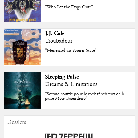
"Who Let the Dogs Out?"
J.J. Cale
Troubadour
"Ménestrel du Sooner State"
Sleeping Pulse
Dreams & Limitations
"Second souffle pour le rock ténébreux de la
paire Moss-Fazendeiro"
Dossiers