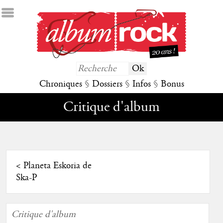
Chroniques
§
Dossiers
§
Infos
§
Bonus
Critique d'album
<
Planeta Eskoria de
Ska-P
Critique d'album