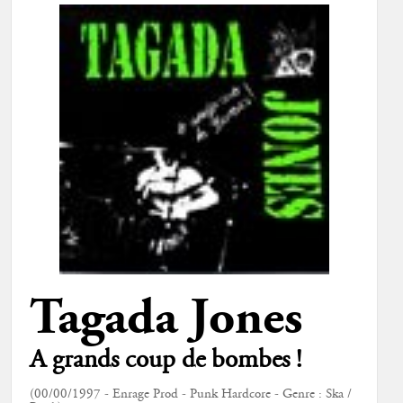
Tagada Jones
A grands coup de bombes !
(00/00/1997 - Enrage Prod - Punk Hardcore - Genre : Ska /