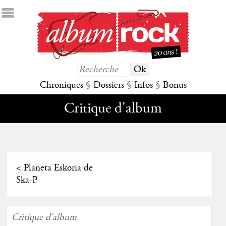
Chroniques
§
Dossiers
§
Infos
§
Bonus
Critique d'album
<
Planeta Eskoria de
Ska-P
Critique d'album