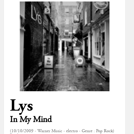
Lys
In My Mind
(10/10/2009 - Warner Music - electro - Genre : Pop Rock)