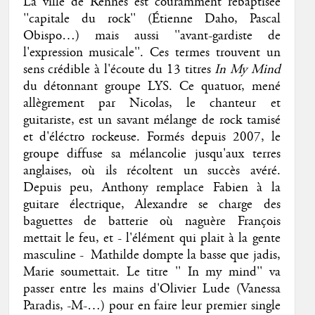
La ville de Rennes est couramment rebaptisée
''capitale du rock'' (Étienne Daho, Pascal
Obispo…) mais aussi ''avant-gardiste de
l'expression musicale''. Ces termes trouvent un
sens crédible à l'écoute du 13 titres
In My Mind
du détonnant groupe LYS. Ce quatuor, mené
allègrement par Nicolas, le chanteur et
guitariste, est un savant mélange de rock tamisé
et d'éléctro rockeuse. Formés depuis 2007, le
groupe diffuse sa mélancolie jusqu'aux terres
anglaises, où ils récoltent un succès avéré.
Depuis peu, Anthony remplace Fabien à la
guitare électrique, Alexandre se charge des
baguettes de batterie où naguère François
mettait le feu, et - l'élément qui plait à la gente
masculine - Mathilde dompte la basse que jadis,
Marie soumettait. Le titre '' In my mind'' va
passer entre les mains d'Olivier Lude (Vanessa
Paradis, -M-…) pour en faire leur premier single