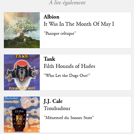
À lire également
Albion
It Was In The Month Of May I
"Panique celtique"
Tank
Filth Hounds of Hades
"Who Let the Dogs Out?"
J.J. Cale
Troubadour
"Ménestrel du Sooner State"