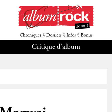
Chroniques
§
Dossiers
§
Infos
§
Bonus
Critique d'album