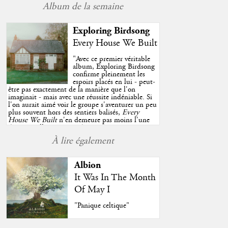
Album de la semaine
Exploring Birdsong
Every House We Built
"
Avec ce premier véritable
album, Exploring Birdsong
confirme pleinement les
espoirs placés en lui - peut-
être pas exactement de la manière que l'on
imaginait - mais avec une réussite indéniable. Si
l'on aurait aimé voir le groupe s'aventurer un peu
plus souvent hors des sentiers balisés,
Every
House We Built
n'en demeure pas moins l'une
des très belles surprises de cette année, porté par
plusieurs morceaux qui trouveront sans difficulté
À lire également
une place de choix dans vos playlists estivales.
"
Albion
It Was In The Month
Of May I
"Panique celtique"