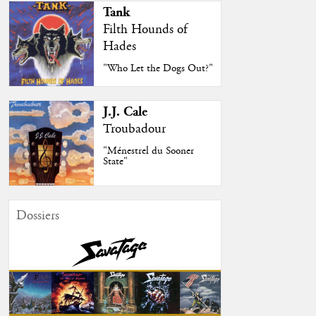
Tank
Filth Hounds of
Hades
"Who Let the Dogs Out?"
J.J. Cale
Troubadour
"Ménestrel du Sooner
State"
Dossiers