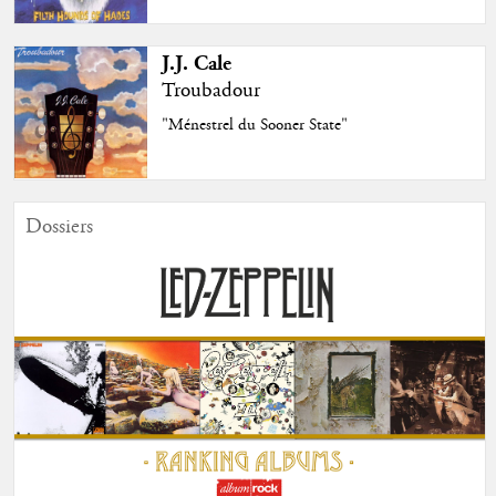
J.J. Cale
Troubadour
"Ménestrel du Sooner State"
Dossiers