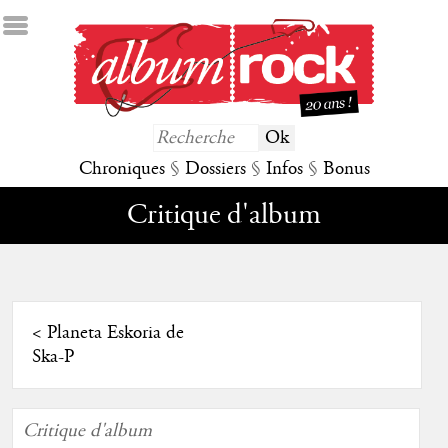
Chroniques
§
Dossiers
§
Infos
§
Bonus
Critique d'album
<
Planeta Eskoria de
Ska-P
Critique d'album