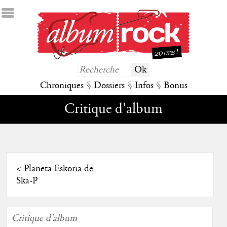
Chroniques
§
Dossiers
§
Infos
§
Bonus
Critique d'album
<
Planeta Eskoria de
Ska-P
Critique d'album