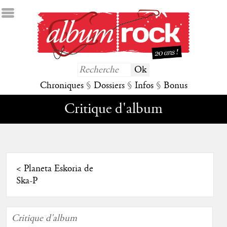
Chroniques
§
Dossiers
§
Infos
§
Bonus
Critique d'album
<
Planeta Eskoria de
Ska-P
Critique d'album