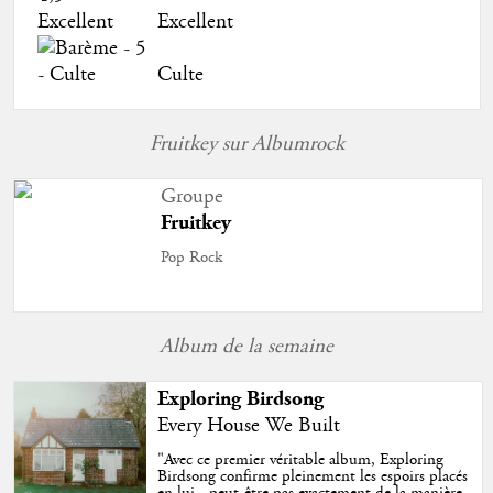
Excellent
Culte
Fruitkey sur Albumrock
Groupe
Fruitkey
Pop Rock
Album de la semaine
Exploring Birdsong
Every House We Built
"
Avec ce premier véritable album, Exploring
Birdsong confirme pleinement les espoirs placés
en lui - peut-être pas exactement de la manière