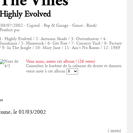
The Vines
Highly Evolved
(08/07/2002 - Capitol - Pop & Garage - Genre : Rock)
Produit par
1- Highly Evolved / 2- Autumn Shade / 3- Outtathaway / 4-
Sunshinin / 5- Homesick / 6- Get Free / 7- Country Yard / 8- Factory
/ 9- In The Jungle / 10- Mary Jane / 11- Ain't No Room / 12- 1969
Vous aussi, notez cet album ! (26 votes)
Consultez le barème de la colonne de droite et donnez
votre note à cet album
"
rome
, le
01/03/2002
(
mots)