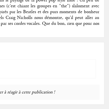
ns le paysage de la power pop style Indé ! Un peu de
es (c'est chiant les groupes en "the") slaloment avec
spirés par les Beatles et des purs moments de bonheur
els Craig Nicholls nous démontre, qu'il peut aller au
 par ses cordes vocales. Que du bon, rien que pour nos
r à réagir à cette publication !