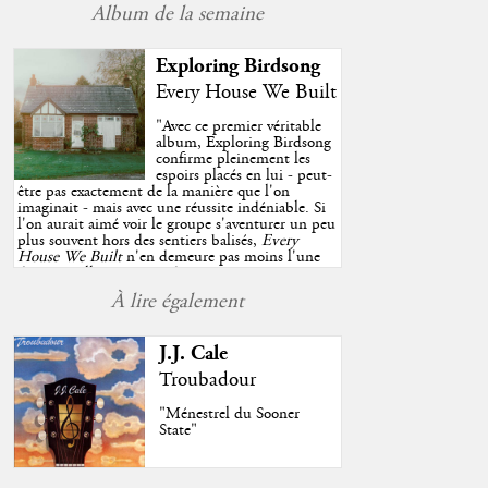
Album de la semaine
Exploring Birdsong
Every House We Built
"
Avec ce premier véritable
album, Exploring Birdsong
confirme pleinement les
espoirs placés en lui - peut-
être pas exactement de la manière que l'on
imaginait - mais avec une réussite indéniable. Si
l'on aurait aimé voir le groupe s'aventurer un peu
plus souvent hors des sentiers balisés,
Every
House We Built
n'en demeure pas moins l'une
des très belles surprises de cette année, porté par
plusieurs morceaux qui trouveront sans difficulté
À lire également
une place de choix dans vos playlists estivales.
"
J.J. Cale
Troubadour
"Ménestrel du Sooner
State"