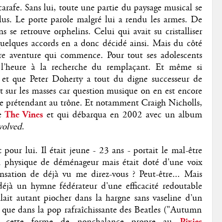
carafe. Sans lui, toute une partie du paysage musical se
 plus. Le porte parole malgré lui a rendu les armes. De
 se retrouve orphelins. Celui qui avait su cristalliser
quelques accords en a donc décidé ainsi. Mais du côté
tre aventure qui commence. Pour tout ses adolescents
 l’heure à la recherche du remplaçant. Et même si
e et que Peter Doherty a tout du digne successeur de
 sur les masses car question musique on en est encore
 de prétendant au trône. Et notamment Craigh Nicholls,
e
The Vines
et qui débarqua en 2002 avec un album
volved
.
t pour lui. Il était jeune - 23 ans - portait le mal-être
 physique de déménageur mais était doté d'une voix
nsation de déjà vu me direz-vous ? Peut-être... Mais
déjà un hymne fédérateur d'une efficacité redoutable
lait autant piocher dans la hargne sans vaseline d’un
 que dans la pop rafraîchissante des Beatles ("Autumn
r cette forme de nonchalance propre au
Pixies