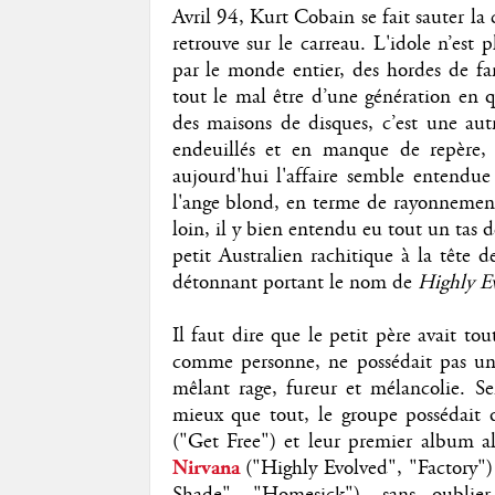
Avril 94, Kurt Cobain se fait sauter la 
retrouve sur le carreau. L'idole n’est
par le monde entier, des hordes de fans
tout le mal être d’une génération en 
des maisons de disques, c’est une au
endeuillés et en manque de repère,
aujourd'hui l'affaire semble entendu
l'ange blond, en terme de rayonnement
loin, il y bien entendu eu tout un tas
petit Australien rachitique à la tête d
détonnant portant le nom de
Highly E
Il faut dire que le petit père avait tou
comme personne, ne possédait pas un
mêlant rage, fureur et mélancolie. Se
mieux que tout, le groupe possédait 
("Get Free") et leur premier album al
Nirvana
("Highly Evolved", "Factory")
Shade", "Homesick"), sans oublie