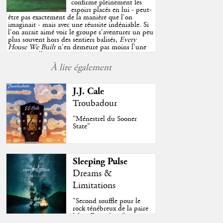
confirme pleinement les
espoirs placés en lui - peut-
être pas exactement de la manière que l'on
imaginait - mais avec une réussite indéniable. Si
l'on aurait aimé voir le groupe s'aventurer un peu
plus souvent hors des sentiers balisés,
Every
House We Built
n'en demeure pas moins l'une
des très belles surprises de cette année, porté par
plusieurs morceaux qui trouveront sans difficulté
À lire également
une place de choix dans vos playlists estivales.
"
J.J. Cale
Troubadour
"Ménestrel du Sooner
State"
Sleeping Pulse
Dreams &
Limitations
"Second souffle pour le
rock ténébreux de la paire
Moss-Fazendeiro"