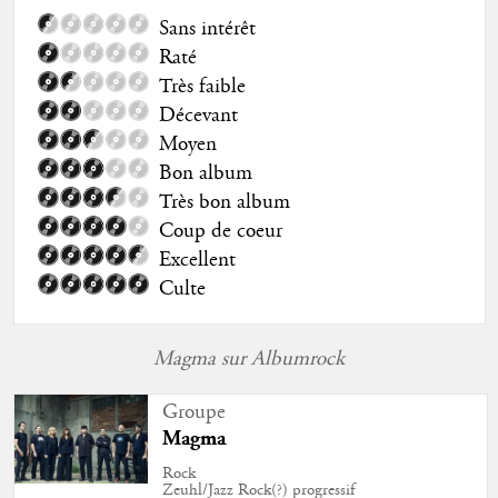
Sans intérêt
Raté
Très faible
Décevant
Moyen
Bon album
Très bon album
Coup de coeur
Excellent
Culte
Magma sur Albumrock
Groupe
Magma
Rock
Zeuhl/Jazz Rock(?) progressif