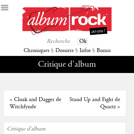
Chroniques
§
Dossiers
§
Infos
§
Bonus
Critique d'album
<
Cloak and Dagger de
Stand Up and Fight de
Witchfynde
Quartz
>
Critique d'album