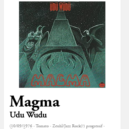
Magma
Udu Wudu
(10/09/1976 - Tomato - Zeuhl/Jazz Rock(?) progressif -