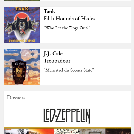
Tank
Filth Hounds of Hades
"Who Let the Dogs Out?"
J.J. Cale
Troubadour
"Ménestrel du Sooner State"
Dossiers