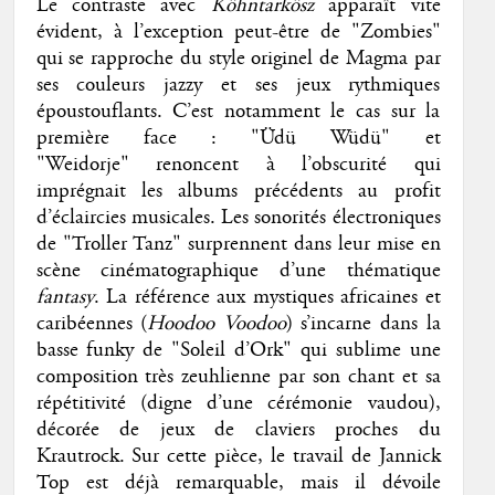
Le contraste avec
Köhntarkösz
apparaît vite
évident, à l’exception peut-être de "Zombies"
qui se rapproche du style originel de Magma par
ses couleurs jazzy et ses jeux rythmiques
époustouflants. C’est notamment le cas sur la
première face : "Üdü Wüdü" et
"Weidorje" renoncent à l’obscurité qui
imprégnait les albums précédents au profit
d’éclaircies musicales. Les sonorités électroniques
de "Troller Tanz" surprennent dans leur mise en
scène cinématographique d’une thématique
fantasy
. La référence aux mystiques africaines et
caribéennes (
Hoodoo Voodoo
) s’incarne dans la
basse funky de "Soleil d’Ork" qui sublime une
composition très zeuhlienne par son chant et sa
répétitivité (digne d’une cérémonie vaudou),
décorée de jeux de claviers proches du
Krautrock. Sur cette pièce, le travail de Jannick
Top est déjà remarquable, mais il dévoile