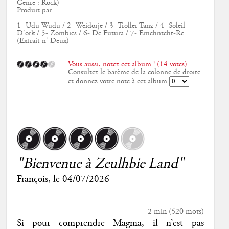
Genre : Rock)
Produit par
1- Udu Wudu / 2- Weidorje / 3- Troller Tanz / 4- Soleil
D'ork / 5- Zombies / 6- De Futura / 7- Emehnteht-Re
(Extrait n' Deux)
Vous aussi, notez cet album ! (14 votes)
Consultez le barème de la colonne de droite
et donnez votre note à cet album
"Bienvenue à Zeulhbie Land"
François
, le
04/07/2026
2 min
(
520
mots)
Si pour comprendre Magma, il n’est pas